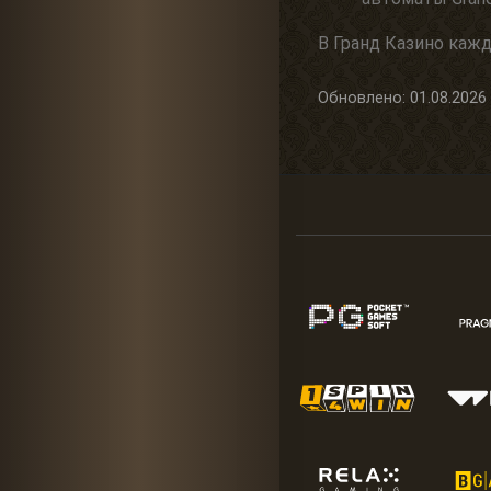
В Гранд Казино кажд
Обновлено:
01.08.2026