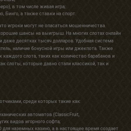
еро), в том числе живая игра;
о, Бинго, а также ставки на спорт.
что игроки могут не опасаться мошенничества.
 хорошие шансы на выигрыш. На многих слотах онлайн
 даже десятках тысяч долларов. Удобная система
тель, наличие бонусной игры или джекпота. Также
каждого слота, таких как количество барабанов и
к слоты, которые давно стали классикой, так и
тчиками, среди которых такие как:
анических автоматов (ClassicFruit,
угих видов игорного софта;
ПО для наземных казино, а в настоящее время создает