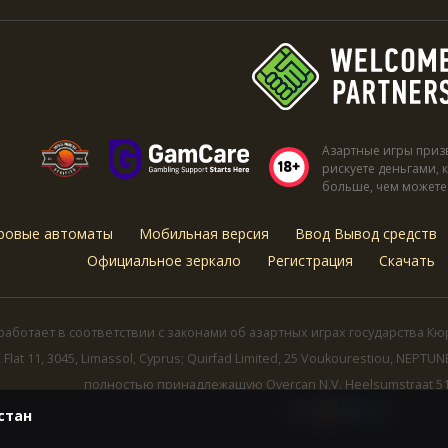
Азартные игры призв
рискуете деньгами, к
больше, чем можете 
ровые автоматы
Мобильная версия
Ввод Вывод средств
Официальное зеркало
Регистрация
Скачать
работает в соответствии с законами об азартных играх государства Кюра
Flat 11, 3045, Limassol, Cyprus; Quirfad Limited, 25 Voukourestiou, NEPTUNE
полностью принадлежащую Overcan N.V. Heelsumstraat 51,
стан