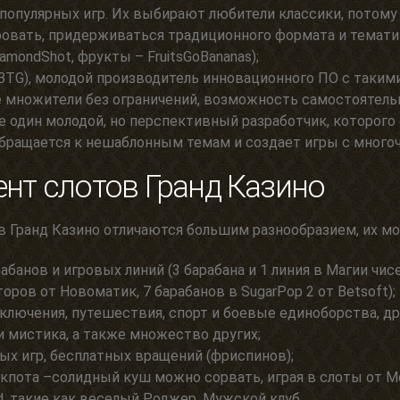
популярных игр. Их выбирают любители классики, потому
вать, придерживаться традиционного формата и тематики
amondShot, фрукты – FruitsGoBananas);
BTG), молодой производитель инновационного ПО с таким
 множители без ограничений, возможность самостоятельно
ще один молодой, но перспективный разработчик, которог
обращается к нешаблонным темам и создает игры с мног
нт слотов Гранд Казино
 Гранд Казино отличаются большим разнообразием, их мо
абанов и игровых линий (3 барабана и 1 линия в Магии чис
оров от Новоматик, 7 барабанов в SugarPop 2 от Betsoft);
ключения, путешествия, спорт и боевые единоборства, др
и мистика, а также множество других;
ых игр, бесплатных вращений (фриспинов);
пота –солидный куш можно сорвать, играя в слоты от Me
, такие как веселый Роджер, Мужской клуб.