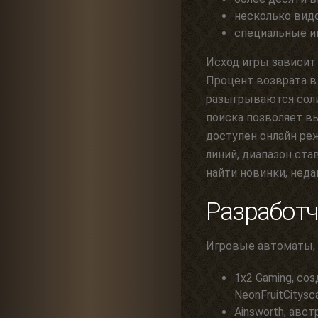
несколько видо
специальные игр
Исход игры зависит 
Процент возврата в
разыгрываются соли
поиска позволяет в
доступен онлайн ре
линий, диапазон ст
найти новинки, нед
Разработч
Игровые автоматы, 
1x2 Gaming, со
NeonFruitCitys
Ainsworth, авс