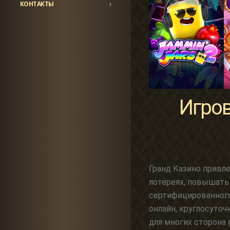
КОНТАКТЫ
Игров
Гранд Казино привле
лотереях, повышать 
сертифицированного
онлайн, круглосуто
для многих сторона 