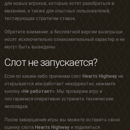
для новых игроков, которые хотят разобраться в
механике, а также для опытных пользователей,
тестирующих стратегии ставок.
Обратите внимание: в бесплатной версии выигрыши
носят исключительно ознакомительный характер и не
могут быть выведены.
Слот не запускается?
Если по каким-либо причинам слот
Hearts Highway
не
открывается или работает некорректно, нажмите
кнопку
«Не работает»
. Мы проверим игру и
постараемся оперативно устранить технические
неполадки.
После завершения игры вы можете оставить свою
оценку слота
Hearts Highway
и поделиться