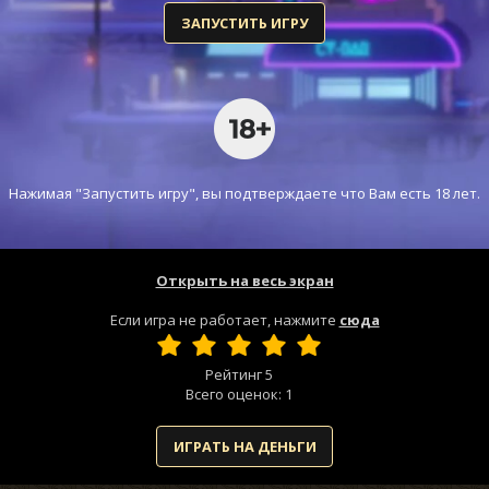
ЗАПУСТИТЬ ИГРУ
Нажимая "Запустить игру", вы подтверждаете что Вам есть 18 лет.
Открыть на весь экран
Если игра не работает, нажмите
сюда
Рейтинг
5
Всего оценок:
1
ИГРАТЬ НА ДЕНЬГИ