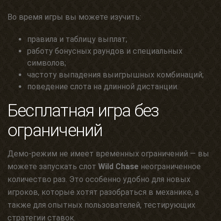
Во время игры вы можете изучить:
правила и таблицу выплат;
работу бонусных раундов и специальных
символов;
частоту выпадения выигрышных комбинаций;
поведение слота на длинной дистанции.
Бесплатная игра без
ограничений
Демо-режим не имеет временных ограничений — вы
можете запускать слот
Wild Chase
неограниченное
количество раз. Это особенно удобно для новых
игроков, которые хотят разобраться в механике, а
также для опытных пользователей, тестирующих
стратегии ставок.