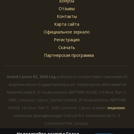
Бонусы
Отзывы
Контакты
Карта сайта
Официальное зеркало
Регистрация
Скачать
Партнерская программа
Grand Casino KZ, 2026 год
работает в соответствии с законами об
азартных играх государства Кюрасао. Оператором сайта является
Nadontil Limited, 25 Voukourestiou, NEPTUNE HOUSE, 1st floor, Flat 11,
3045, Limassol, Cyprus; Quirfad Limited, 25 Voukourestiou, NEPTUNE
HOUSE, 1st floor, Flat 11, 3045, Limassol, Cyprus; и имеет
лицензию
,
полностью принадлежащую Overcan N.V. Heelsumstraat 51, E-
Commerce Park, Curacao.
Не потеряйте доступ к Гранд