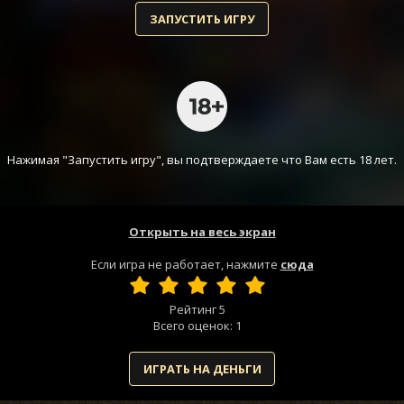
ЗАПУСТИТЬ ИГРУ
Нажимая "Запустить игру", вы подтверждаете что Вам есть 18 лет.
Открыть на весь экран
Если игра не работает, нажмите
сюда
Рейтинг
5
Всего оценок:
1
ИГРАТЬ НА ДЕНЬГИ