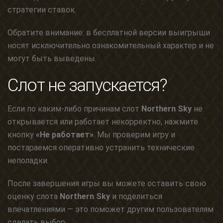
стратегии ставок.
Обратите внимание: в бесплатной версии выигрыши
носят исключительно ознакомительный характер и не
могут быть выведены.
Слот не запускается?
Если по каким-либо причинам слот
Northern Sky
не
открывается или работает некорректно, нажмите
кнопку
«Не работает»
. Мы проверим игру и
постараемся оперативно устранить технические
неполадки.
После завершения игры вы можете оставить свою
оценку слота
Northern Sky
и поделиться
впечатлениями — это поможет другим пользователям
сделать выбор.