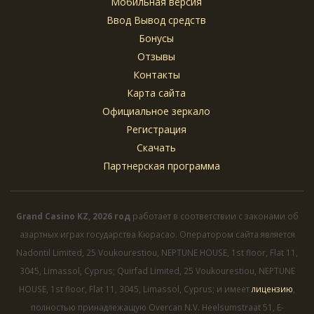
Мобильная версия
Ввод Вывод средств
Бонусы
Отзывы
Контакты
Карта сайта
Официальное зеркало
Регистрация
Скачать
Партнерская программа
Grand Casino KZ, 2026 год
работает в соответствии с законами об
азартных играх государства Кюрасао. Оператором сайта является
Nadontil Limited, 25 Voukourestiou, NEPTUNE HOUSE, 1st floor, Flat 11,
3045, Limassol, Cyprus; Quirfad Limited, 25 Voukourestiou, NEPTUNE
HOUSE, 1st floor, Flat 11, 3045, Limassol, Cyprus; и имеет
лицензию
,
полностью принадлежащую Overcan N.V. Heelsumstraat 51, E-