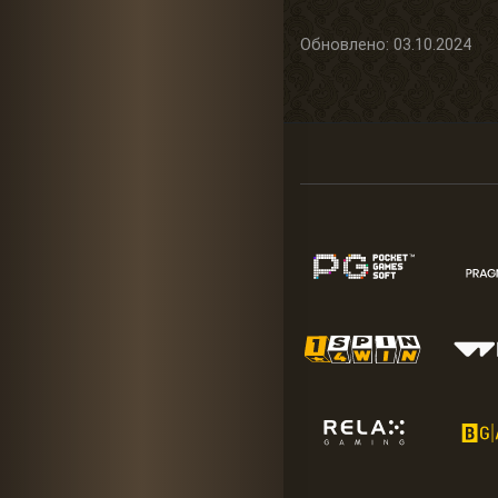
Обновлено:
03.10.2024