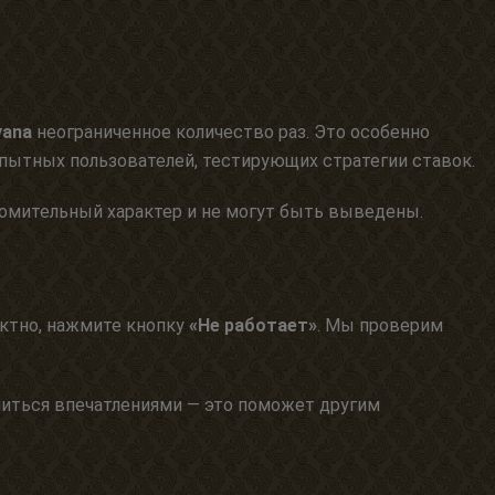
ana
неограниченное количество раз. Это особенно
 опытных пользователей, тестирующих стратегии ставок.
омительный характер и не могут быть выведены.
ектно, нажмите кнопку
«Не работает»
. Мы проверим
литься впечатлениями — это поможет другим