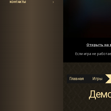
КОНТАКТЫ
Открыть на 
Если игра не работа
Главная
Игры
Демо