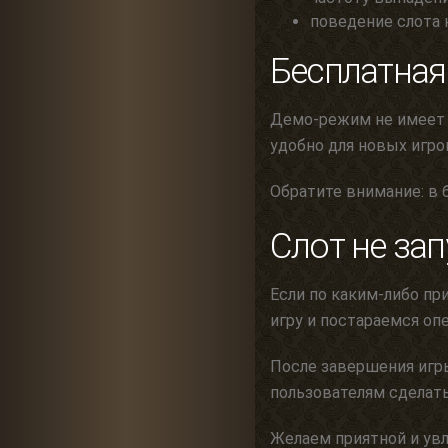
поведение слота 
Бесплатная
Демо-режим не имеет 
удобно для новых игро
Обратите внимание: в
Слот не зап
Если по каким-либо пр
игру и постараемся оп
После завершения игр
пользователям сделат
Желаем приятной и увл