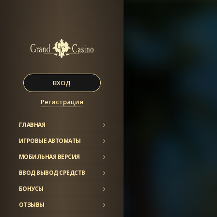
ВХОД
Регистрация
ГЛАВНАЯ
ИГРОВЫЕ АВТОМАТЫ
МОБИЛЬНАЯ ВЕРСИЯ
ВВОД ВЫВОД СРЕДСТВ
БОНУСЫ
ОТЗЫВЫ