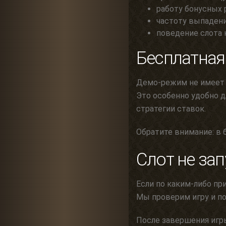
работу бонусных 
частоту выпаден
поведение слота 
Бесплатная
Демо-режим не имеет 
Это особенно удобно д
стратегии ставок.
Обратите внимание: в
Слот не зап
Если по каким-либо пр
Мы проверим игру и по
После завершения игр