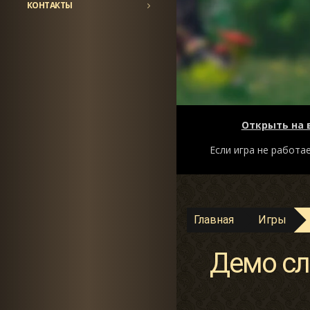
КОНТАКТЫ
Открыть на 
Если игра не работа
Главная
Игры
Демо сло