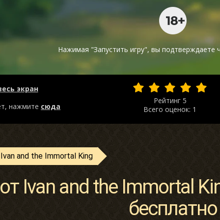
Нажимая "Запустить игру", вы подтверждаете ч
весь экран
Рейтинг
5
ет, нажмите
сюда
Всего оценок:
1
Ivan and the Immortal King
т Ivan and the Immortal Ki
бесплатно