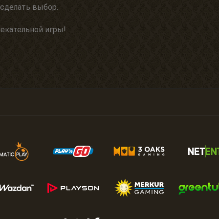
 сделать выбор.
екательной игры!