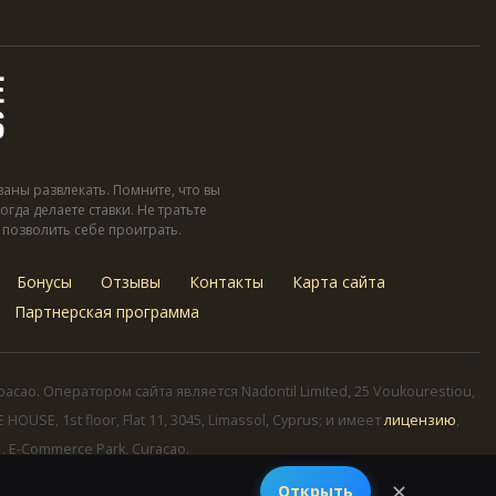
аны развлекать. Помните, что вы
огда делаете ставки. Не тратьте
позволить себе проиграть.
Бонусы
Отзывы
Контакты
Карта сайта
Партнерская программа
сао. Оператором сайта является Nadontil Limited, 25 Voukourestiou,
 HOUSE, 1st floor, Flat 11, 3045, Limassol, Cyprus; и имеет
лицензию
,
 E-Commerce Park, Curacao.
✕
Открыть