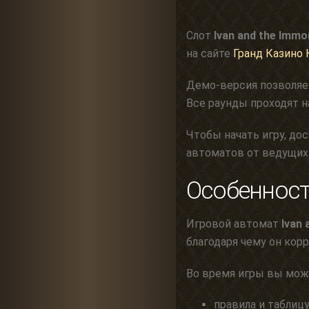
Слот
Ivan and the Immo
на сайте
Гранд Казино 
Демо-версия позволяе
Все раунды проходят н
Чтобы начать игру, до
автоматов от ведущих 
Особенности
Игровой автомат
Ivan 
благодаря чему он кор
Во время игры вы може
правила и таблиц