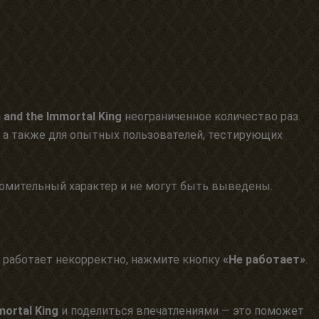
n and the Immortal King
неограниченное количество раз.
, а также для опытных пользователей, тестирующих
омительный характер и не могут быть выведены.
 работает некорректно, нажмите кнопку
«Не работает»
.
mortal King
и поделиться впечатлениями — это поможет