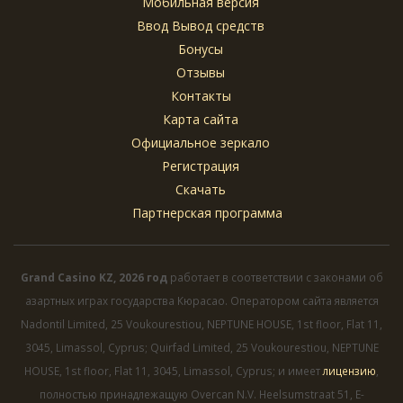
Мобильная версия
Ввод Вывод средств
Бонусы
Отзывы
Контакты
Карта сайта
Официальное зеркало
Регистрация
Скачать
Партнерская программа
Grand Casino KZ, 2026 год
работает в соответствии с законами об
азартных играх государства Кюрасао. Оператором сайта является
Nadontil Limited, 25 Voukourestiou, NEPTUNE HOUSE, 1st floor, Flat 11,
3045, Limassol, Cyprus; Quirfad Limited, 25 Voukourestiou, NEPTUNE
HOUSE, 1st floor, Flat 11, 3045, Limassol, Cyprus; и имеет
лицензию
,
полностью принадлежащую Overcan N.V. Heelsumstraat 51, E-