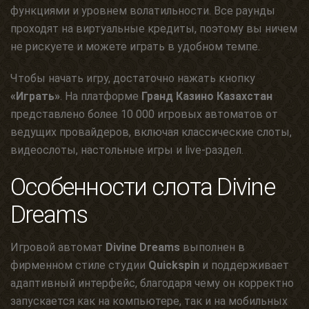
функциями и уровнем волатильности. Все раунды
проходят на виртуальные кредиты, поэтому вы ничем
не рискуете и можете играть в удобном темпе.
Чтобы начать игру, достаточно нажать кнопку
«Играть»
. На платформе
Гранд Казино Казахстан
представлено более 10 000 игровых автоматов от
ведущих провайдеров, включая классические слоты,
видеослоты, настольные игры и live-раздел.
Особенности слота Divine
Dreams
Игровой автомат
Divine Dreams
выполнен в
фирменном стиле студии
Quickspin
и поддерживает
адаптивный интерфейс, благодаря чему он корректно
запускается как на компьютере, так и на мобильных