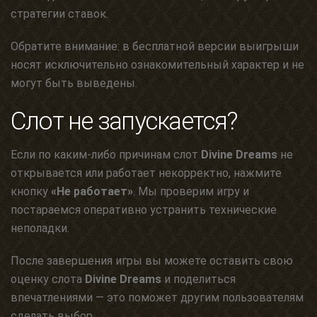
стратегии ставок.
Обратите внимание: в бесплатной версии выигрыши
носят исключительно ознакомительный характер и не
могут быть выведены.
Слот не запускается?
Если по каким-либо причинам слот
Divine Dreams
не
открывается или работает некорректно, нажмите
кнопку
«Не работает»
. Мы проверим игру и
постараемся оперативно устранить технические
неполадки.
После завершения игры вы можете оставить свою
оценку слота
Divine Dreams
и поделиться
впечатлениями — это поможет другим пользователям
сделать выбор.