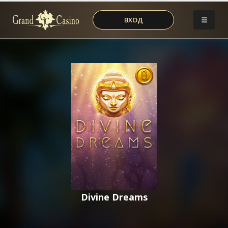
ВХОД
Divine Dreams