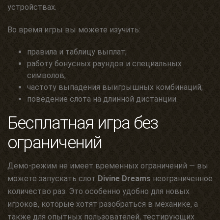
устройствах.
Во время игры вы можете изучить:
правила и таблицу выплат;
работу бонусных раундов и специальных
символов;
частоту выпадения выигрышных комбинаций;
поведение слота на длинной дистанции.
Бесплатная игра без
ограничений
Демо-режим не имеет временных ограничений — вы
можете запускать слот
Divine Dreams
неограниченное
количество раз. Это особенно удобно для новых
игроков, которые хотят разобраться в механике, а
также для опытных пользователей, тестирующих