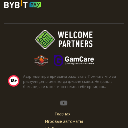
Азартные игры призваны развлекать. Помните, что вы
рискуете деньгами, когда делаете ставки. Не тратьте
больше, чем можете позволить себе проиграть.
Главная
Игровые автоматы