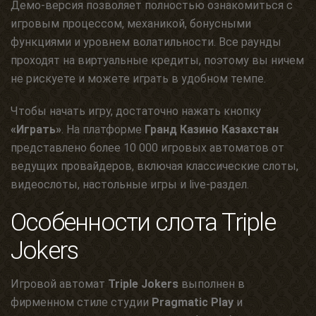
Демо-версия позволяет полностью ознакомиться с
игровым процессом, механикой, бонусными
функциями и уровнем волатильности. Все раунды
проходят на виртуальные кредиты, поэтому вы ничем
не рискуете и можете играть в удобном темпе.
Чтобы начать игру, достаточно нажать кнопку
«Играть»
. На платформе
Гранд Казино Казахстан
представлено более 10 000 игровых автоматов от
ведущих провайдеров, включая классические слоты,
видеослоты, настольные игры и live-раздел.
Особенности слота Triple
Jokers
Игровой автомат
Triple Jokers
выполнен в
фирменном стиле студии
Pragmatic Play
и