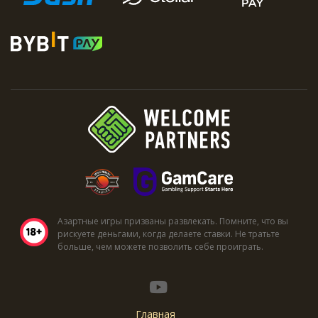
Азартные игры призваны развлекать. Помните, что вы
рискуете деньгами, когда делаете ставки. Не тратьте
больше, чем можете позволить себе проиграть.
Главная