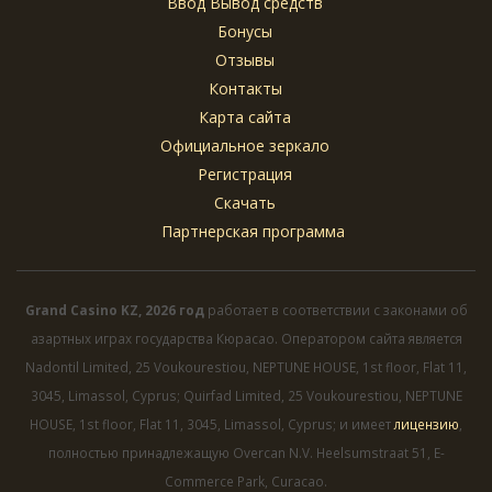
Ввод Вывод средств
Бонусы
Отзывы
Контакты
Карта сайта
Официальное зеркало
Регистрация
Скачать
Партнерская программа
Grand Casino KZ, 2026 год
работает в соответствии с законами об
азартных играх государства Кюрасао. Оператором сайта является
Nadontil Limited, 25 Voukourestiou, NEPTUNE HOUSE, 1st floor, Flat 11,
3045, Limassol, Cyprus; Quirfad Limited, 25 Voukourestiou, NEPTUNE
HOUSE, 1st floor, Flat 11, 3045, Limassol, Cyprus; и имеет
лицензию
,
полностью принадлежащую Overcan N.V. Heelsumstraat 51, E-
Commerce Park, Curacao.