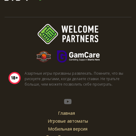
Азартные игры призваны развлекать. Помните, что вы
рискуете деньгами, когда делаете ставки. Не тратьте
больше, чем можете позволить себе проиграть.
Главная
Игровые автоматы
Мобильная версия