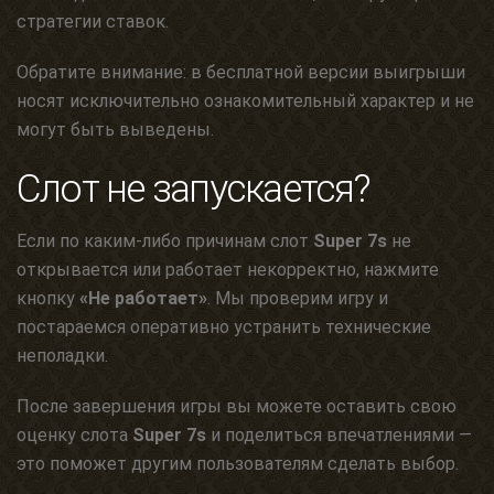
стратегии ставок.
Обратите внимание: в бесплатной версии выигрыши
носят исключительно ознакомительный характер и не
могут быть выведены.
Слот не запускается?
Если по каким-либо причинам слот
Super 7s
не
открывается или работает некорректно, нажмите
кнопку
«Не работает»
. Мы проверим игру и
постараемся оперативно устранить технические
неполадки.
После завершения игры вы можете оставить свою
оценку слота
Super 7s
и поделиться впечатлениями —
это поможет другим пользователям сделать выбор.