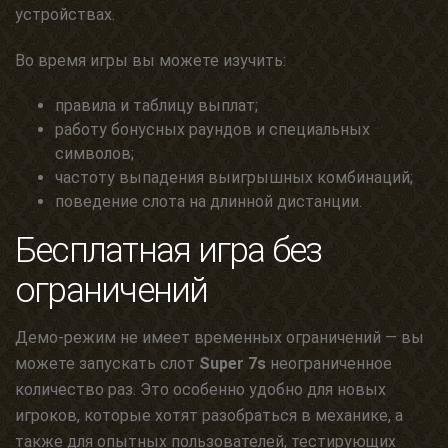
устройствах.
Во время игры вы можете изучить:
правила и таблицу выплат;
работу бонусных раундов и специальных
символов;
частоту выпадения выигрышных комбинаций;
поведение слота на длинной дистанции.
Бесплатная игра без
ограничений
Демо-режим не имеет временных ограничений — вы
можете запускать слот
Super 7s
неограниченное
количество раз. Это особенно удобно для новых
игроков, которые хотят разобраться в механике, а
также для опытных пользователей, тестирующих