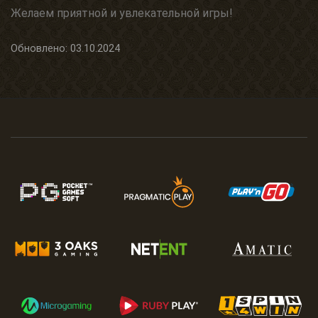
Желаем приятной и увлекательной игры!
Обновлено:
03.10.2024