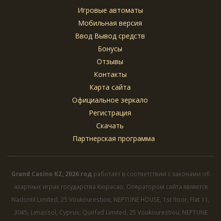
Игровые автоматы
Мобильная версия
Ввод Вывод средств
Бонусы
Отзывы
Контакты
Карта сайта
Официальное зеркало
Регистрация
Скачать
Партнерская программа
Grand Casino KZ, 2026 год
работает в соответствии с законами об
азартных играх государства Кюрасао. Оператором сайта является
Nadontil Limited, 25 Voukourestiou, NEPTUNE HOUSE, 1st floor, Flat 11,
3045, Limassol, Cyprus; Quirfad Limited, 25 Voukourestiou, NEPTUNE