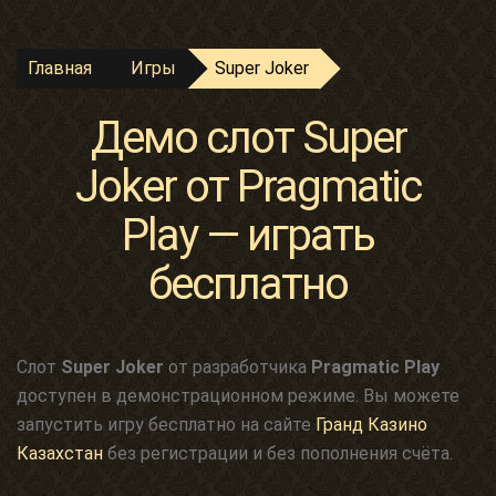
Главная
Игры
Super Joker
Демо слот Super
Joker от Pragmatic
Play — играть
бесплатно
Слот
Super Joker
от разработчика
Pragmatic Play
доступен в демонстрационном режиме. Вы можете
запустить игру бесплатно на сайте
Гранд Казино
Казахстан
без регистрации и без пополнения счёта.