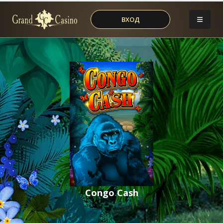
ВХОД
Congo Cash