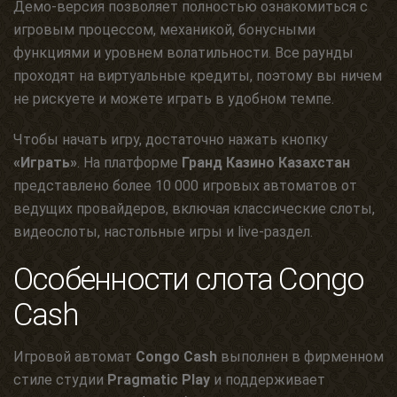
Демо-версия позволяет полностью ознакомиться с
игровым процессом, механикой, бонусными
функциями и уровнем волатильности. Все раунды
проходят на виртуальные кредиты, поэтому вы ничем
не рискуете и можете играть в удобном темпе.
Чтобы начать игру, достаточно нажать кнопку
«Играть»
. На платформе
Гранд Казино Казахстан
представлено более 10 000 игровых автоматов от
ведущих провайдеров, включая классические слоты,
видеослоты, настольные игры и live-раздел.
Особенности слота Congo
Cash
Игровой автомат
Congo Cash
выполнен в фирменном
стиле студии
Pragmatic Play
и поддерживает