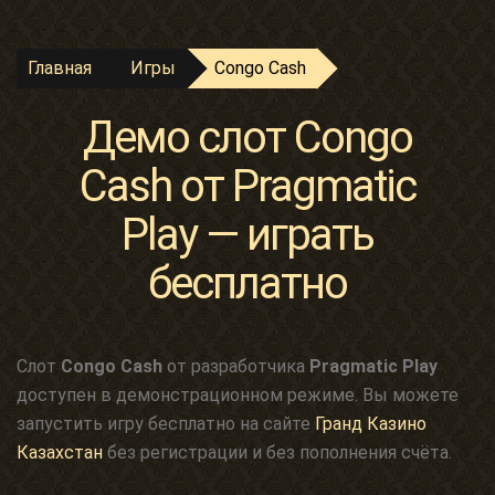
Главная
Игры
Congo Cash
Демо слот Congo
Cash от Pragmatic
Play — играть
бесплатно
Слот
Congo Cash
от разработчика
Pragmatic Play
доступен в демонстрационном режиме. Вы можете
запустить игру бесплатно на сайте
Гранд Казино
Казахстан
без регистрации и без пополнения счёта.