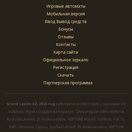
Игровые автоматы
Мобильная версия
Ввод Вывод средств
Бонусы
Отзывы
Контакты
Карта сайта
Официальное зеркало
Регистрация
Скачать
Партнерская программа
Grand Casino KZ, 2026 год
работает в соответствии с законами об
азартных играх государства Кюрасао. Оператором сайта является
Nadontil Limited, 25 Voukourestiou, NEPTUNE HOUSE, 1st floor, Flat 11,
3045, Limassol, Cyprus; Quirfad Limited, 25 Voukourestiou, NEPTUNE