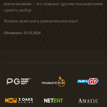
впечатлениями — это поможет другим пользователям
сделать выбор.
Желаем приятной и увлекательной игры!
Обновлено:
03.10.2024