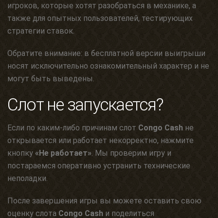
игроков, которые хотят разобраться в механике, а
также для опытных пользователей, тестирующих
стратегии ставок.
Обратите внимание: в бесплатной версии выигрыши
носят исключительно ознакомительный характер и не
могут быть выведены.
Слот не запускается?
Если по каким-либо причинам слот
Congo Cash
не
открывается или работает некорректно, нажмите
кнопку
«Не работает»
. Мы проверим игру и
постараемся оперативно устранить технические
неполадки.
После завершения игры вы можете оставить свою
оценку слота
Congo Cash
и поделиться