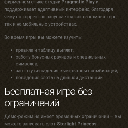
фирменном стиле студии
Pragmatic Play
и
поддерживает адаптивный интерфейс, благодаря
чему он корректно запускается как на компьютере,
так и на мобильных устройствах.
Во время игры вы можете изучить:
правила и таблицу выплат;
работу бонусных раундов и специальных
символов;
частоту выпадения выигрышных комбинаций;
поведение слота на длинной дистанции.
Бесплатная игра без
ограничений
Демо-режим не имеет временных ограничений — вы
можете запускать слот
Starlight Princess