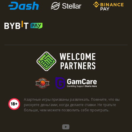
Азартные игры призваны развлекать. Помните, что вы
рискуете деньгами, когда делаете ставки. Не тратьте
больше, чем можете позволить себе проиграть.