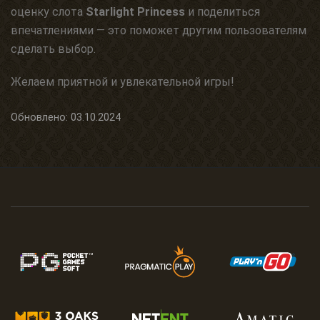
оценку слота
Starlight Princess
и поделиться
впечатлениями — это поможет другим пользователям
сделать выбор.
Желаем приятной и увлекательной игры!
Обновлено:
03.10.2024