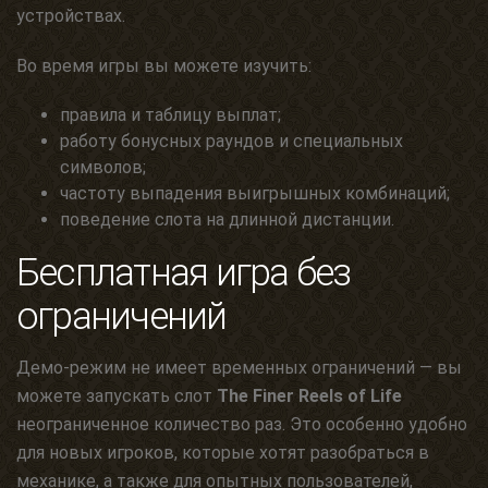
устройствах.
Во время игры вы можете изучить:
правила и таблицу выплат;
работу бонусных раундов и специальных
символов;
частоту выпадения выигрышных комбинаций;
поведение слота на длинной дистанции.
Бесплатная игра без
ограничений
Демо-режим не имеет временных ограничений — вы
можете запускать слот
The Finer Reels of Life
неограниченное количество раз. Это особенно удобно
для новых игроков, которые хотят разобраться в
механике, а также для опытных пользователей,