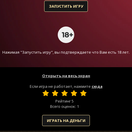
ЗАПУСТИТЬ ИГРУ
Нажимая "Запустить игру", вы подтверждаете что Вам есть 18 лет.
Открыть на весь экран
Если игра не работает, нажмите
сюда
Рейтинг
5
Всего оценок:
1
ИГРАТЬ НА ДЕНЬГИ