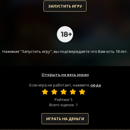
ЗАПУСТИТЬ ИГРУ
Нажимая "Запустить игру", вы подтверждаете что Вам есть 18 лет.
Открыть на весь экран
Если игра не работает, нажмите
сюда
Рейтинг
5
Всего оценок:
1
ИГРАТЬ НА ДЕНЬГИ