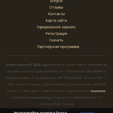
Бонусы
Отзывы
Контакты
Карта сайта
Официальное зеркало
Регистрация
Скачать
Партнерская программа
Grand Casino KZ, 2026 год
работает в соответствии с законами об
азартных играх государства Кюрасао. Оператором сайта является
Nadontil Limited, 25 Voukourestiou, NEPTUNE HOUSE, 1st floor, Flat 11,
3045, Limassol, Cyprus; Quirfad Limited, 25 Voukourestiou, NEPTUNE
HOUSE, 1st floor, Flat 11, 3045, Limassol, Cyprus; и имеет
лицензию
,
полностью принадлежащую Overcan N.V. Heelsumstraat 51, E-
Commerce Park, Curacao.
Не потеряйте доступ к Гранд