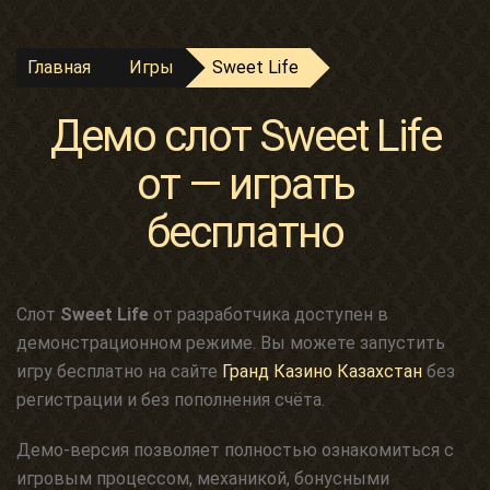
Главная
Игры
Sweet Life
Демо слот Sweet Life
от — играть
бесплатно
Слот
Sweet Life
от разработчика
доступен в
демонстрационном режиме. Вы можете запустить
игру бесплатно на сайте
Гранд Казино Казахстан
без
регистрации и без пополнения счёта.
Демо-версия позволяет полностью ознакомиться с
игровым процессом, механикой, бонусными