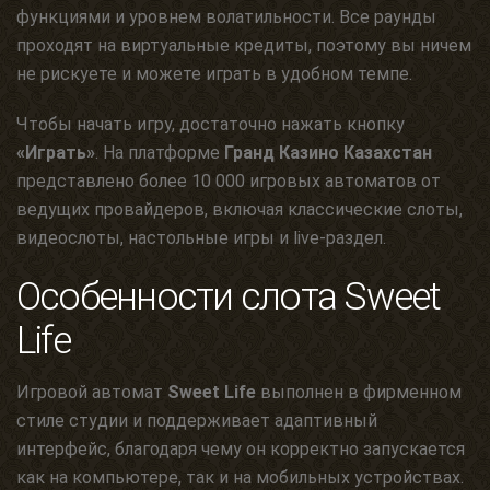
функциями и уровнем волатильности. Все раунды
проходят на виртуальные кредиты, поэтому вы ничем
не рискуете и можете играть в удобном темпе.
Чтобы начать игру, достаточно нажать кнопку
«Играть»
. На платформе
Гранд Казино Казахстан
представлено более 10 000 игровых автоматов от
ведущих провайдеров, включая классические слоты,
видеослоты, настольные игры и live-раздел.
Особенности слота Sweet
Life
Игровой автомат
Sweet Life
выполнен в фирменном
стиле студии
и поддерживает адаптивный
интерфейс, благодаря чему он корректно запускается
как на компьютере, так и на мобильных устройствах.