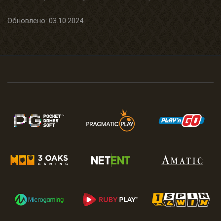
Обновлено:
03.10.2024