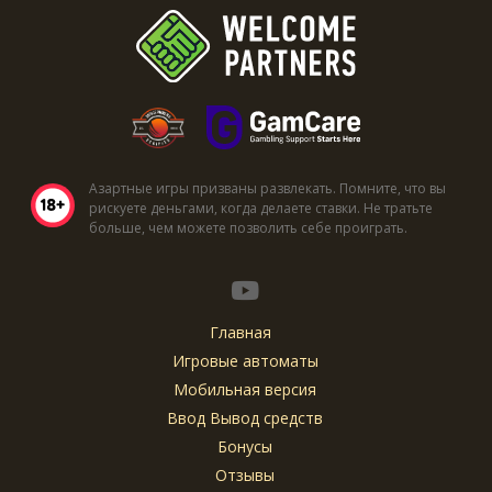
Азартные игры призваны развлекать. Помните, что вы
рискуете деньгами, когда делаете ставки. Не тратьте
больше, чем можете позволить себе проиграть.
Главная
Игровые автоматы
Мобильная версия
Ввод Вывод средств
Бонусы
Отзывы