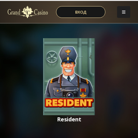
ВХОД
Resident