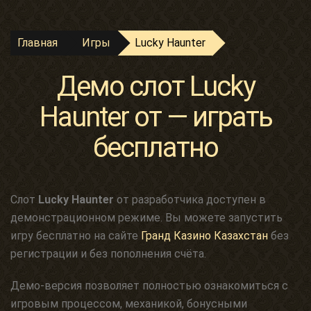
Главная
Игры
Lucky Haunter
Демо слот Lucky
Haunter от — играть
бесплатно
Слот
Lucky Haunter
от разработчика
доступен в
демонстрационном режиме. Вы можете запустить
игру бесплатно на сайте
Гранд Казино Казахстан
без
регистрации и без пополнения счёта.
Демо-версия позволяет полностью ознакомиться с
игровым процессом, механикой, бонусными