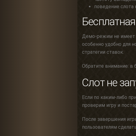
поведение слота 
Бесплатная
Демо-режим не имеет 
особенно удобно для н
стратегии ставок.
Обратите внимание: в
Слот не зап
Если по каким-либо пр
проверим игру и поста
После завершения игр
пользователям сделат