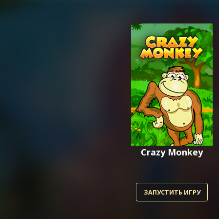
Crazy Monkey
ЗАПУСТИТЬ ИГРУ