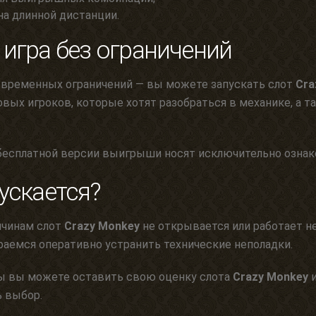
на длинной дистанции.
 игра без ограничений
временных ограничений — вы можете запускать слот
Cra
овых игроков, которые хотят разобраться в механике, а 
 бесплатной версии выигрыши носят исключительно ознак
ускается?
ичинам слот
Crazy Monkey
не открывается или работает н
раемся оперативно устранить технические неполадки.
ы вы можете оставить свою оценку слота
Crazy Monkey
и
ь выбор.