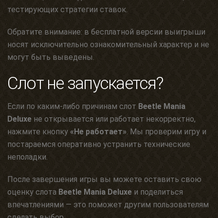
тестирующих стратегии ставок.
Обратите внимание: в бесплатной версии выигрыши
носят исключительно ознакомительный характер и не
могут быть выведены.
Слот не запускается?
Если по каким-либо причинам слот
Beetle Mania
Deluxe
не открывается или работает некорректно,
нажмите кнопку
«Не работает»
. Мы проверим игру и
постараемся оперативно устранить технические
неполадки.
После завершения игры вы можете оставить свою
оценку слота
Beetle Mania Deluxe
и поделиться
впечатлениями — это поможет другим пользователям
сделать выбор.