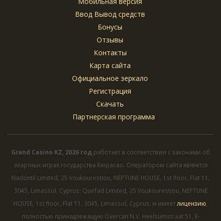
Мобильная версия
Ввод Вывод средств
Бонусы
Отзывы
Контакты
Карта сайта
Официальное зеркало
Регистрация
Скачать
Партнерская программа
Grand Casino KZ, 2026 год
работает в соответствии с законами об
азартных играх государства Кюрасао. Оператором сайта является
Nadontil Limited, 25 Voukourestiou, NEPTUNE HOUSE, 1st floor, Flat 11,
3045, Limassol, Cyprus; Quirfad Limited, 25 Voukourestiou, NEPTUNE
HOUSE, 1st floor, Flat 11, 3045, Limassol, Cyprus; и имеет
лицензию
,
полностью принадлежащую Overcan N.V. Heelsumstraat 51, E-