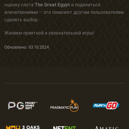
оценку слота
The Great Egypt
и поделиться
впечатлениями — это поможет другим пользователям
сделать выбор.
Желаем приятной и увлекательной игры!
Обновлено:
03.10.2024