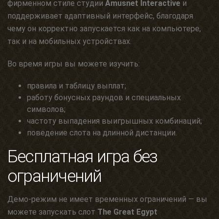
фирменном стиле студии
Amusnet Interactive
и
поддерживает адаптивный интерфейс, благодаря
чему он корректно запускается как на компьютере,
так и на мобильных устройствах.
Во время игры вы можете изучить:
правила и таблицу выплат;
работу бонусных раундов и специальных
символов;
частоту выпадения выигрышных комбинаций;
поведение слота на длинной дистанции.
Бесплатная игра без
ограничений
Демо-режим не имеет временных ограничений — вы
можете запускать слот
The Great Egypt