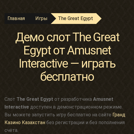
Главная
Игры
The Great Egypt
Демо слот The Great
Egypt от Amusnet
Interactive — играть
бесплатно
Слот
The Great Egypt
от разработчика
Amusnet
Interactive
доступен в демонстрационном режиме.
Вы можете запустить игру бесплатно на сайте
Гранд
Казино Казахстан
без регистрации и без пополнения
счёта.