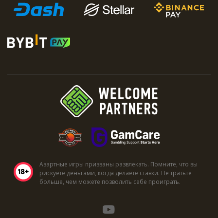
Азартные игры призваны развлекать. Помните, что вы
рискуете деньгами, когда делаете ставки. Не тратьте
больше, чем можете позволить себе проиграть.