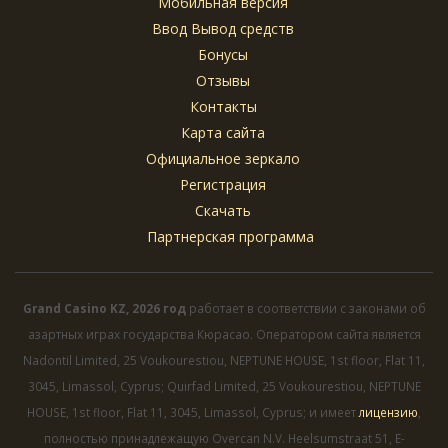
Мобильная версия
Ввод Вывод средств
Бонусы
Отзывы
Контакты
Карта сайта
Официальное зеркало
Регистрация
Скачать
Партнерская программа
Grand Casino KZ, 2026 год
работает в соответствии с законами об
азартных играх государства Кюрасао. Оператором сайта является
Nadontil Limited, 25 Voukourestiou, NEPTUNE HOUSE, 1st floor, Flat 11,
3045, Limassol, Cyprus; Quirfad Limited, 25 Voukourestiou, NEPTUNE
HOUSE, 1st floor, Flat 11, 3045, Limassol, Cyprus; и имеет
лицензию
,
полностью принадлежащую Overcan N.V. Heelsumstraat 51, E-