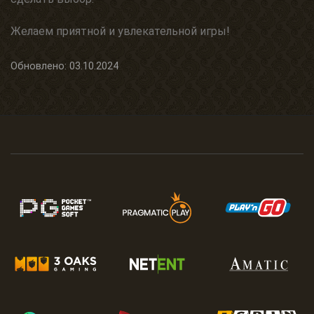
Желаем приятной и увлекательной игры!
Обновлено:
03.10.2024