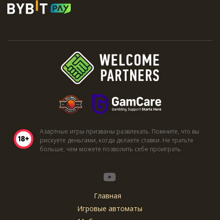
Азартные игры призваны развлекать. Помните, что вы
рискуете деньгами, когда делаете ставки. Не тратьте
больше, чем можете позволить себе проиграть.
Главная
Игровые автоматы