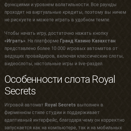
функциями и уровнем волатильности. Все раунды
проходят на виртуальные кредиты, поэтому вы ничем
не рискуете и можете играть в удобном темпе.
Чтобы начать игру, достаточно нажать кнопку
«Играть»
. На платформе
Гранд Казино Казахстан
представлено более 10 000 игровых автоматов от
ведущих провайдеров, включая классические слоты,
видеослоты, настольные игры и live-раздел.
Особенности слота Royal
Secrets
Игровой автомат
Royal Secrets
выполнен в
фирменном стиле студии
и поддерживает
адаптивный интерфейс, благодаря чему он корректно
запускается как на компьютере, так и на мобильных