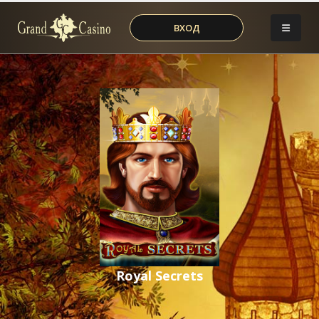
ВХОД
Royal Secrets