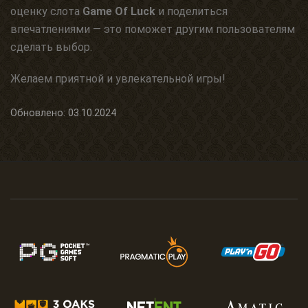
оценку слота
Game Of Luck
и поделиться
впечатлениями — это поможет другим пользователям
сделать выбор.
Желаем приятной и увлекательной игры!
Обновлено:
03.10.2024