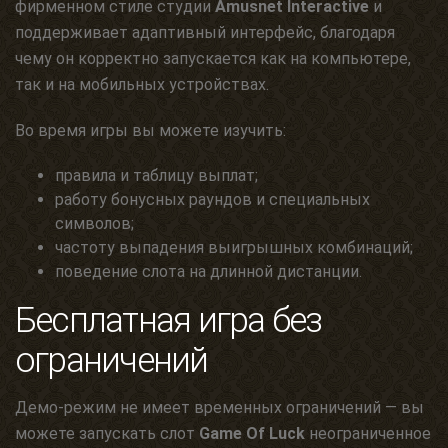
фирменном стиле студии
Amusnet Interactive
и
поддерживает адаптивный интерфейс, благодаря
чему он корректно запускается как на компьютере,
так и на мобильных устройствах.
Во время игры вы можете изучить:
правила и таблицу выплат;
работу бонусных раундов и специальных
символов;
частоту выпадения выигрышных комбинаций;
поведение слота на длинной дистанции.
Бесплатная игра без
ограничений
Демо-режим не имеет временных ограничений — вы
можете запускать слот
Game Of Luck
неограниченное