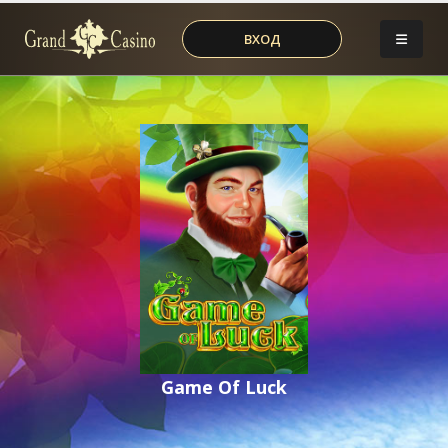
ВХОД
Game Of Luck