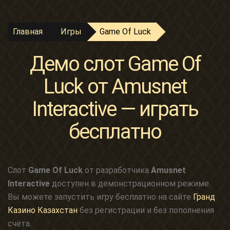
Главная
Игры
Game Of Luck
Демо слот Game Of
Luck от Amusnet
Interactive — играть
бесплатно
Слот
Game Of Luck
от разработчика
Amusnet
Interactive
доступен в демонстрационном режиме.
Вы можете запустить игру бесплатно на сайте
Гранд
Казино Казахстан
без регистрации и без пополнения
счёта.