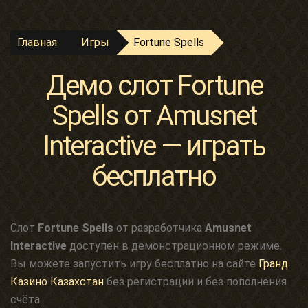
Главная
Игры
Fortune Spells
Демо слот Fortune
Spells от Amusnet
Interactive — играть
бесплатно
Слот
Fortune Spells
от разработчика
Amusnet
Interactive
доступен в демонстрационном режиме.
Вы можете запустить игру бесплатно на сайте
Гранд
Казино Казахстан
без регистрации и без пополнения
счёта.