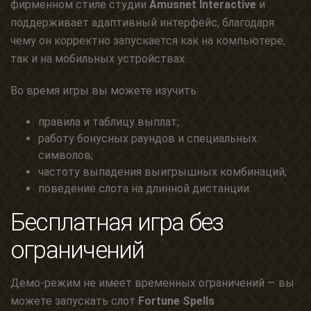
фирменном стиле студии
Amusnet Interactive
и
поддерживает адаптивный интерфейс, благодаря
чему он корректно запускается как на компьютере,
так и на мобильных устройствах.
Во время игры вы можете изучить:
правила и таблицу выплат;
работу бонусных раундов и специальных
символов;
частоту выпадения выигрышных комбинаций;
поведение слота на длинной дистанции.
Бесплатная игра без
ограничений
Демо-режим не имеет временных ограничений — вы
можете запускать слот
Fortune Spells