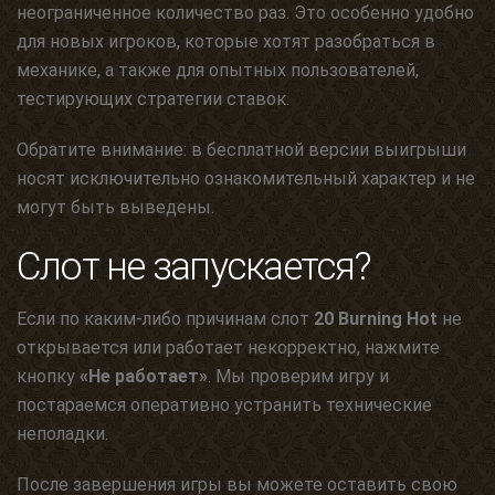
неограниченное количество раз. Это особенно удобно
для новых игроков, которые хотят разобраться в
механике, а также для опытных пользователей,
тестирующих стратегии ставок.
Обратите внимание: в бесплатной версии выигрыши
носят исключительно ознакомительный характер и не
могут быть выведены.
Слот не запускается?
Если по каким-либо причинам слот
20 Burning Hot
не
открывается или работает некорректно, нажмите
кнопку
«Не работает»
. Мы проверим игру и
постараемся оперативно устранить технические
неполадки.
После завершения игры вы можете оставить свою