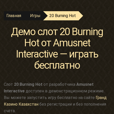
Главная
Игры
20 Burning Hot
Демо слот 20 Burning
Hot от Amusnet
Interactive — играть
бесплатно
Слот
20 Burning Hot
от разработчика
Amusnet
Interactive
доступен в демонстрационном режиме.
Вы можете запустить игру бесплатно на сайте
Гранд
Казино Казахстан
без регистрации и без пополнения
счёта.