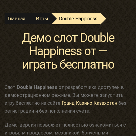
Главная
Игры
Double Happiness
Демо слот Double
Happiness от —
играть бесплатно
Слот
Double Happiness
от разработчика
доступен в
демонстрационном режиме. Вы можете запустить
игру бесплатно на сайте
Гранд Казино Казахстан
без
регистрации и без пополнения счёта.
Демо-версия позволяет полностью ознакомиться с
игровым процессом, механикой, бонусными