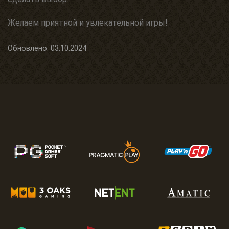
Желаем приятной и увлекательной игры!
Обновлено:
03.10.2024