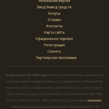
Мобильная версия
Ввод Вывод средств
Бонусы
Отзывы
Контакты
Карта сайта
Официальное зеркало
Регистрация
Скачать
Партнерская программа
Grand Casino KZ, 2026 год
работает в соответствии с законами об
азартных играх государства Кюрасао. Оператором сайта является
Nadontil Limited, 25 Voukourestiou, NEPTUNE HOUSE, 1st floor, Flat 11,
3045, Limassol, Cyprus; Quirfad Limited, 25 Voukourestiou, NEPTUNE
HOUSE, 1st floor, Flat 11, 3045, Limassol, Cyprus; и имеет
лицензию
,
полностью принадлежащую Overcan N.V. Heelsumstraat 51, E-