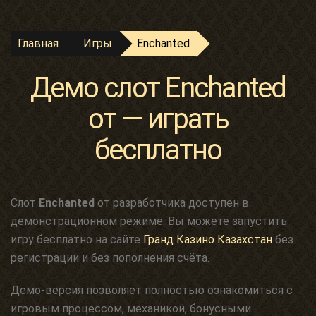
Главная
Игры
Enchanted
Демо слот Enchanted
от — играть
бесплатно
Слот
Enchanted
от разработчика
доступен в
демонстрационном режиме. Вы можете запустить
игру бесплатно на сайте
Гранд Казино Казахстан
без
регистрации и без пополнения счёта.
Демо-версия позволяет полностью ознакомиться с
игровым процессом, механикой, бонусными