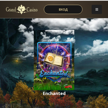
ВХОД
Enchanted