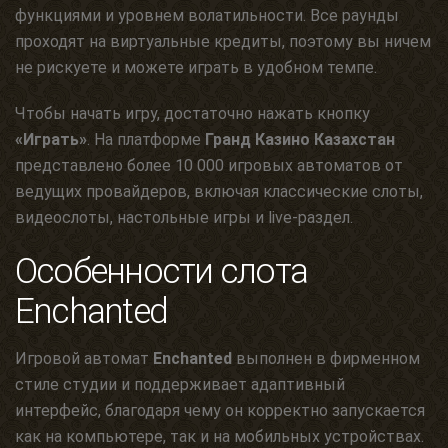
функциями и уровнем волатильности. Все раунды
проходят на виртуальные кредиты, поэтому вы ничем
не рискуете и можете играть в удобном темпе.
Чтобы начать игру, достаточно нажать кнопку
«Играть»
. На платформе
Гранд Казино Казахстан
представлено более 10 000 игровых автоматов от
ведущих провайдеров, включая классические слоты,
видеослоты, настольные игры и live-раздел.
Особенности слота
Enchanted
Игровой автомат
Enchanted
выполнен в фирменном
стиле студии
и поддерживает адаптивный
интерфейс, благодаря чему он корректно запускается
как на компьютере, так и на мобильных устройствах.