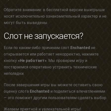
Обратите внимание: в бесплатной версии выигрыши
носят исключительно ознакомительный характер и не
могут быть выведены.
Слот не запускается?
Если по каким-либо причинам слот
Enchanted
не
открывается или работает некорректно, нажмите
кнопку
«Не работает»
. Мы проверим игру и
постараемся оперативно устранить технические
неполадки.
После завершения игры вы можете оставить свою
оценку слота
Enchanted
и поделиться впечатлениями
— это поможет другим пользователям сделать выбор.
Желаем приятной и увлекательной игры!