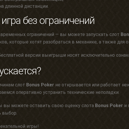
на длинной дистанции.
 игра без ограничений
временных ограничений — вы можете запускать слот
Bon
ков, которые хотят разобраться в механике, а также для
 бесплатной версии выигрыши носят исключительно ознак
ускается?
ичинам слот
Bonus Poker
не открывается или работает не
раемся оперативно устранить технические неполадки.
ы вы можете оставить свою оценку слота
Bonus Poker
и 
ь выбор.
екательной игры!