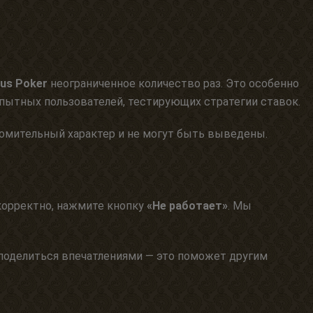
us Poker
неограниченное количество раз. Это особенно
 опытных пользователей, тестирующих стратегии ставок.
омительный характер и не могут быть выведены.
корректно, нажмите кнопку
«Не работает»
. Мы
поделиться впечатлениями — это поможет другим