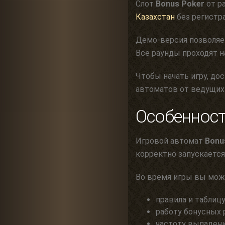
Слот
Bonus Poker
от р
Казахстан
без регистра
Демо-версия позволяе
Все раунды проходят н
Чтобы начать игру, до
автоматов от ведущих 
Особенност
Игровой автомат
Bonu
корректно запускается
Во время игры вы може
правила и таблиц
работу бонусных 
частоту выпаден