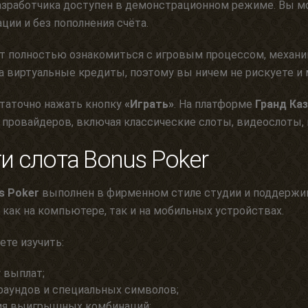
азработчика
доступен в демонстрационном режиме. Вы мо
ции и без пополнения счёта.
т полностью ознакомиться с игровым процессом, механи
а виртуальные кредиты, поэтому вы ничем не рискуете и 
статочно нажать кнопку
«Играть»
. На платформе
Гранд Ка
провайдеров, включая классические слоты, видеослоты, н
и слота Bonus Poker
s Poker
выполнен в фирменном стиле студии
и поддержив
 как на компьютере, так и на мобильных устройствах.
те изучить:
у выплат;
раундов и специальных символов;
ия выигрышных комбинаций;