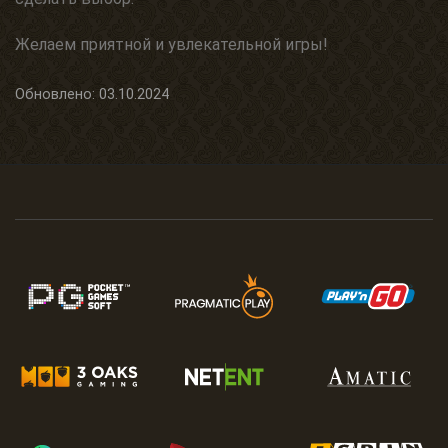
Желаем приятной и увлекательной игры!
Обновлено:
03.10.2024