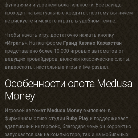
функциями и уровнем волатильности. Все раунды
проходят на виртуальные кредиты, поэтому вы ничем
не рискуете и можете играть в удобном темпе.
Чтобы начать игру, достаточно нажать кнопку
«Играть»
. На платформе
Гранд Казино Казахстан
представлено более 10 000 игровых автоматов от
ведущих провайдеров, включая классические слоты,
видеослоты, настольные игры и live-раздел.
Особенности слота Medusa
Money
Игровой автомат
Medusa Money
выполнен в
фирменном стиле студии
Ruby Play
и поддерживает
адаптивный интерфейс, благодаря чему он корректно
запускается как на компьютере, так и на мобильных