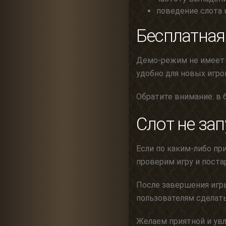
поведение слота 
Бесплатная
Демо-режим не имеет 
удобно для новых игро
Обратите внимание: в
Слот не зап
Если по каким-либо пр
проверим игру и поста
После завершения игр
пользователям сделат
Желаем приятной и увл