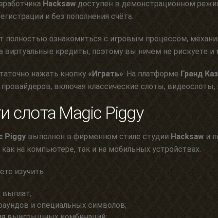
зработчика
Hacksaw
доступен в демонстрационном режиме
егистрации и без пополнения счёта.
т полностью ознакомиться с игровым процессом, механи
а виртуальные кредиты, поэтому вы ничем не рискуете и 
статочно нажать кнопку
«Играть»
. На платформе
Гранд Ка
провайдеров, включая классические слоты, видеослоты, н
и слота Magic Piggy
c Piggy
выполнен в фирменном стиле студии
Hacksaw
и п
 как на компьютере, так и на мобильных устройствах.
те изучить:
у выплат;
раундов и специальных символов;
ия выигрышных комбинаций;