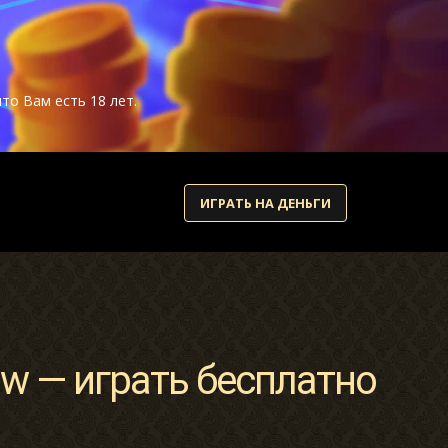
то Вам есть 18 лет.
ИГРАТЬ НА ДЕНЬГИ
aw — играть бесплатно