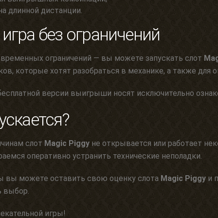
на длинной дистанции.
 игра без ограничений
временных ограничений — вы можете запускать слот
Mag
ков, которые хотят разобраться в механике, а также для
 бесплатной версии выигрыши носят исключительно ознак
ускается?
ичинам слот
Magic Piggy
не открывается или работает не
раемся оперативно устранить технические неполадки.
ы вы можете оставить свою оценку слота
Magic Piggy
и 
ь выбор.
екательной игры!