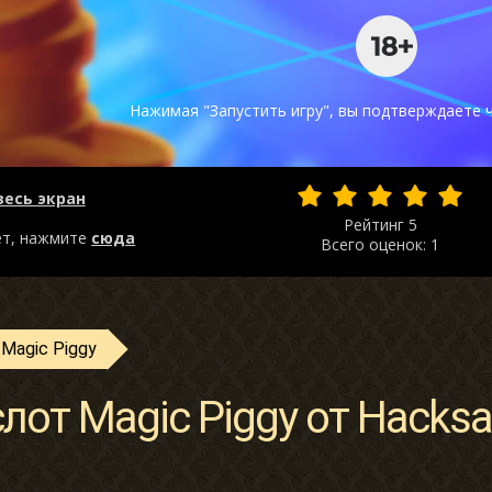
Нажимая "Запустить игру", вы подтверждаете ч
весь экран
Рейтинг
5
ет, нажмите
сюда
Всего оценок:
1
Magic Piggy
лот Magic Piggy от Hacks