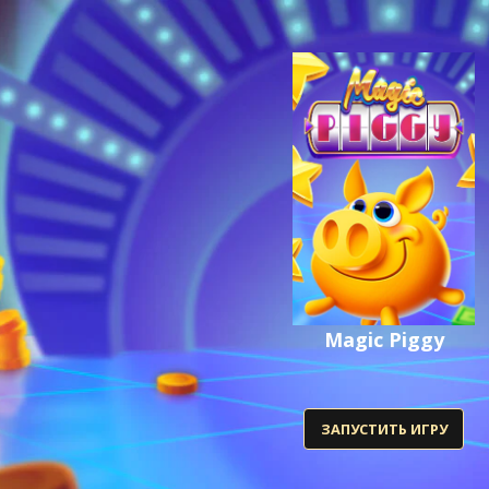
Magic Piggy
ЗАПУСТИТЬ ИГРУ