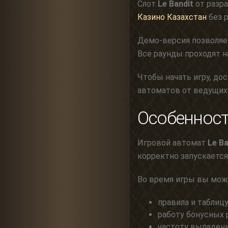
Слот
Le Bandit
от разр
Казино Казахстан
без р
Демо-версия позволяе
Все раунды проходят н
Чтобы начать игру, до
автоматов от ведущих 
Особенности
Игровой автомат
Le Ba
корректно запускается
Во время игры вы може
правила и таблиц
работу бонусных 
частоту выпаден