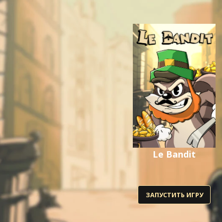
Le Bandit
ЗАПУСТИТЬ ИГРУ