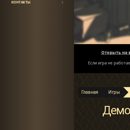
КОНТАКТЫ
Открыть на 
Если игра не работа
Главная
Игры
Демо 