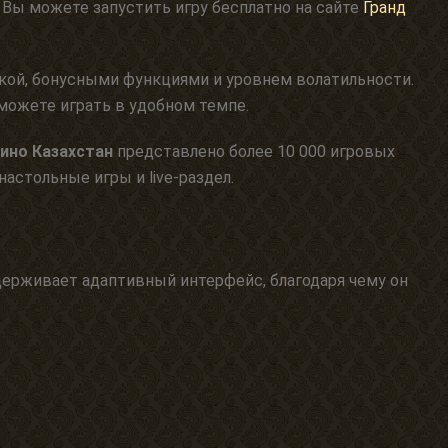
Вы можете запустить игру бесплатно на сайте
Гранд
кой, бонусными функциями и уровнем волатильности.
можете играть в удобном темпе.
зино Казахстан
представлено более 10 000 игровых
астольные игры и live-раздел.
ерживает адаптивный интерфейс, благодаря чему он