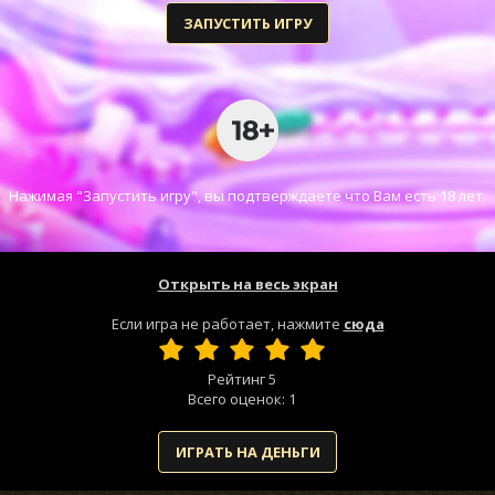
ЗАПУСТИТЬ ИГРУ
Нажимая "Запустить игру", вы подтверждаете что Вам есть 18 лет.
Открыть на весь экран
Если игра не работает, нажмите
сюда
Рейтинг
5
Всего оценок:
1
ИГРАТЬ НА ДЕНЬГИ