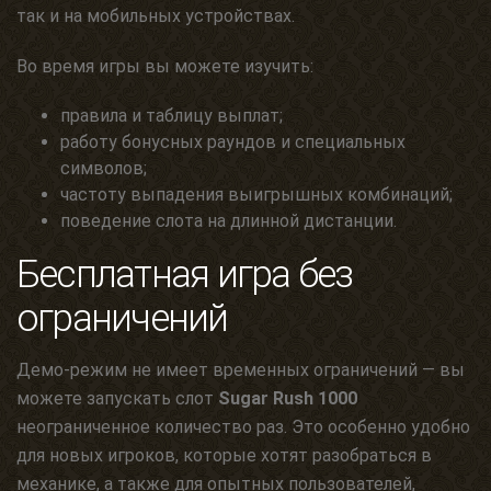
так и на мобильных устройствах.
Во время игры вы можете изучить:
правила и таблицу выплат;
работу бонусных раундов и специальных
символов;
частоту выпадения выигрышных комбинаций;
поведение слота на длинной дистанции.
Бесплатная игра без
ограничений
Демо-режим не имеет временных ограничений — вы
можете запускать слот
Sugar Rush 1000
неограниченное количество раз. Это особенно удобно
для новых игроков, которые хотят разобраться в
механике, а также для опытных пользователей,