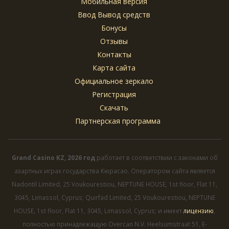
Мобильная версия
Ввод Вывод средств
Бонусы
Отзывы
Контакты
Карта сайта
Официальное зеркало
Регистрация
Скачать
Партнерская программа
Grand Casino KZ, 2026 год
работает в соответствии с законами об
азартных играх государства Кюрасао. Оператором сайта является
Nadontil Limited, 25 Voukourestiou, NEPTUNE HOUSE, 1st floor, Flat 11,
3045, Limassol, Cyprus; Quirfad Limited, 25 Voukourestiou, NEPTUNE
HOUSE, 1st floor, Flat 11, 3045, Limassol, Cyprus; и имеет
лицензию
,
полностью принадлежащую Overcan N.V. Heelsumstraat 51, E-