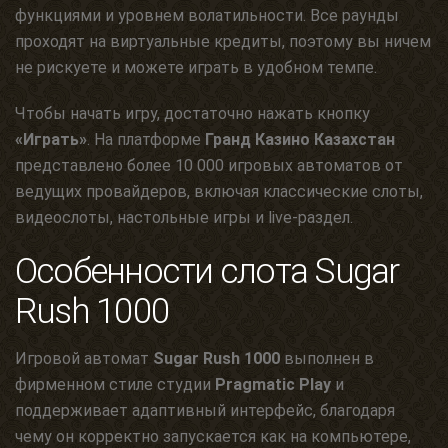
функциями и уровнем волатильности. Все раунды
проходят на виртуальные кредиты, поэтому вы ничем
не рискуете и можете играть в удобном темпе.
Чтобы начать игру, достаточно нажать кнопку
«Играть»
. На платформе
Гранд Казино Казахстан
представлено более 10 000 игровых автоматов от
ведущих провайдеров, включая классические слоты,
видеослоты, настольные игры и live-раздел.
Особенности слота Sugar
Rush 1000
Игровой автомат
Sugar Rush 1000
выполнен в
фирменном стиле студии
Pragmatic Play
и
поддерживает адаптивный интерфейс, благодаря
чему он корректно запускается как на компьютере,