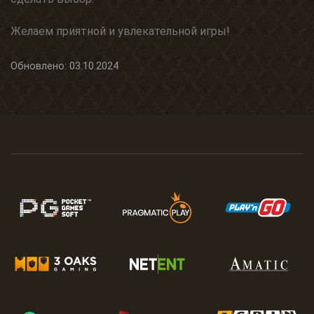
Желаем приятной и увлекательной игры!
Обновлено:
03.10.2024