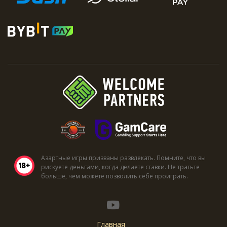
Азартные игры призваны развлекать. Помните, что вы
рискуете деньгами, когда делаете ставки. Не тратьте
больше, чем можете позволить себе проиграть.
Главная