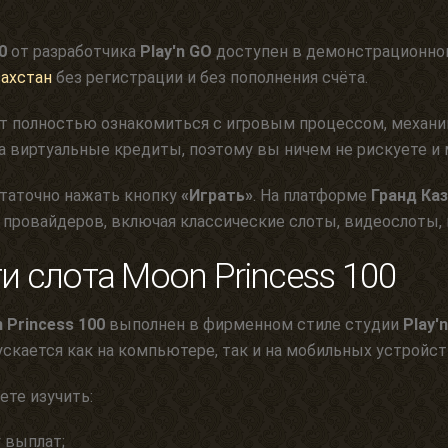
0
от разработчика
Play'n GO
доступен в демонстрационном
захстан
без регистрации и без пополнения счёта.
т полностью ознакомиться с игровым процессом, механи
а виртуальные кредиты, поэтому вы ничем не рискуете и 
статочно нажать кнопку
«Играть»
. На платформе
Гранд Ка
провайдеров, включая классические слоты, видеослоты, н
и слота Moon Princess 100
 Princess 100
выполнен в фирменном стиле студии
Play'
ускается как на компьютере, так и на мобильных устройст
те изучить:
у выплат;