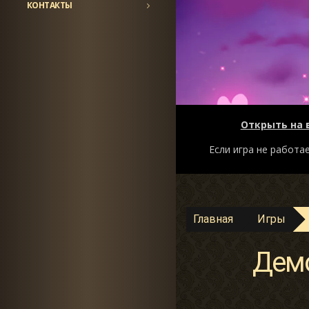
КОНТАКТЫ
Открыть на 
Если игра не работа
Главная
Игры
Демо