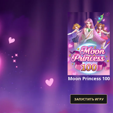
Moon Princess 100
ЗАПУСТИТЬ ИГРУ