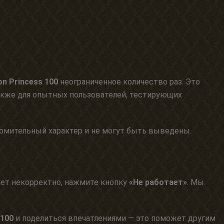
n Princess 100
неограниченное количество раз. Это
также для опытных пользователей, тестирующих
омительный характер и не могут быть выведены.
ает некорректно, нажмите кнопку
«Не работает»
. Мы
 100
и поделиться впечатлениями — это поможет другим