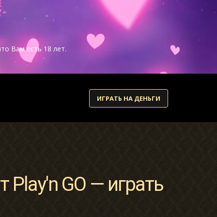
то Вам есть 18 лет.
ИГРАТЬ НА ДЕНЬГИ
т Play'n GO — играть