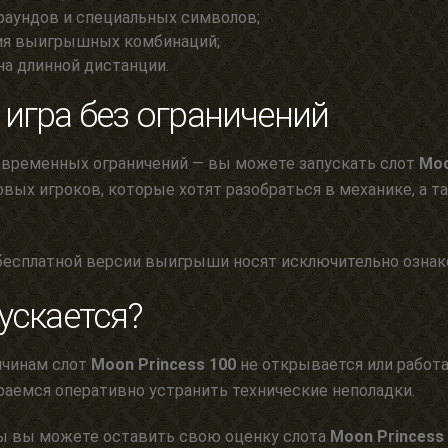
раундов и специальных символов;
ия выигрышных комбинаций;
на длинной дистанции.
 игра без ограничений
временных ограничений — вы можете запускать слот
Moo
овых игроков, которые хотят разобраться в механике, а 
 бесплатной версии выигрыши носят исключительно ознак
ускается?
ичинам слот
Moon Princess 100
не открывается или работ
раемся оперативно устранить технические неполадки.
ы вы можете оставить свою оценку слота
Moon Princess