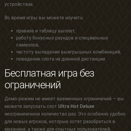
устройствах.
Во время игры вы можете изучить:
правила и таблицу выплат;
работу бонусных раундов и специальных
символов;
частоту выпадения выигрышных комбинаций;
поведение слота на длинной дистанции.
Бесплатная игра без
ограничений
Демо-режим не имеет временных ограничений — вы
можете запускать слот
Ultra Hot Deluxe
неограниченное количество раз. Это особенно удобно
для новых игроков, которые хотят разобраться в
механике, а также для опытных пользователей,