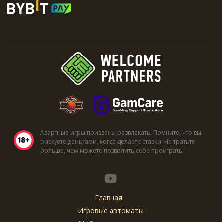
Азартные игры призваны развлекать. Помните, что вы
рискуете деньгами, когда делаете ставки. Не тратьте
больше, чем можете позволить себе проиграть.
Главная
Игровые автоматы