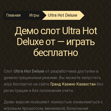
Главная
Игры
Ultra Hot Deluxe
Демо слот Ultra Hot
Deluxe от — играть
бесплатно
Слот
Ultra Hot Deluxe
от разработчика
доступен в
демонстрационном режиме. Вы можете запустить
игру бесплатно на сайте
Гранд Казино Казахстан
без
регистрации и без пополнения счёта.
Демо-версия позволяет полностью ознакомиться с
игровым процессом, механикой, бонусными