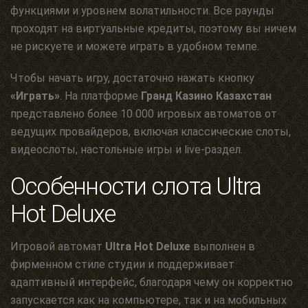
функциями и уровнем волатильности. Все раунды
проходят на виртуальные кредиты, поэтому вы ничем
не рискуете и можете играть в удобном темпе.
Чтобы начать игру, достаточно нажать кнопку
«Играть»
. На платформе
Гранд Казино Казахстан
представлено более 10 000 игровых автоматов от
ведущих провайдеров, включая классические слоты,
видеослоты, настольные игры и live-раздел.
Особенности слота Ultra
Hot Deluxe
Игровой автомат
Ultra Hot Deluxe
выполнен в
фирменном стиле студии
и поддерживает
адаптивный интерфейс, благодаря чему он корректно
запускается как на компьютере, так и на мобильных