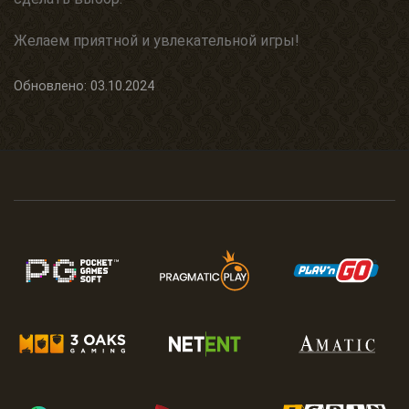
Желаем приятной и увлекательной игры!
Обновлено:
03.10.2024