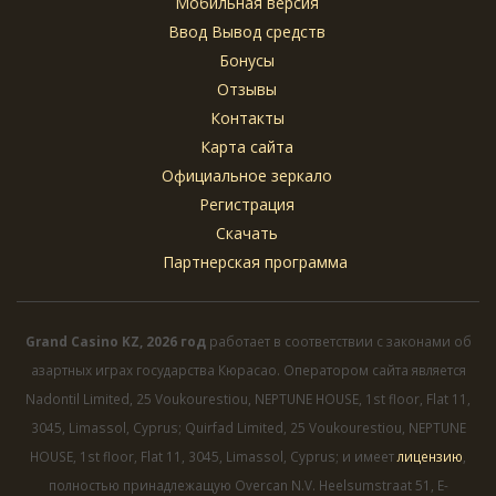
Мобильная версия
Ввод Вывод средств
Бонусы
Отзывы
Контакты
Карта сайта
Официальное зеркало
Регистрация
Скачать
Партнерская программа
Grand Casino KZ, 2026 год
работает в соответствии с законами об
азартных играх государства Кюрасао. Оператором сайта является
Nadontil Limited, 25 Voukourestiou, NEPTUNE HOUSE, 1st floor, Flat 11,
3045, Limassol, Cyprus; Quirfad Limited, 25 Voukourestiou, NEPTUNE
HOUSE, 1st floor, Flat 11, 3045, Limassol, Cyprus; и имеет
лицензию
,
полностью принадлежащую Overcan N.V. Heelsumstraat 51, E-