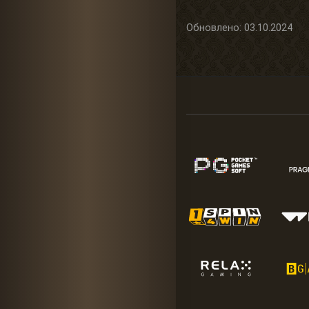
Обновлено:
03.10.2024