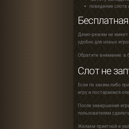
поведение слота 
Бесплатная
Демо-режим не имеет 
удобно для новых игро
Обратите внимание: в
Слот не зап
Если по каким-либо пр
игру и постараемся оп
После завершения игр
пользователям сделат
Желаем приятной и увл