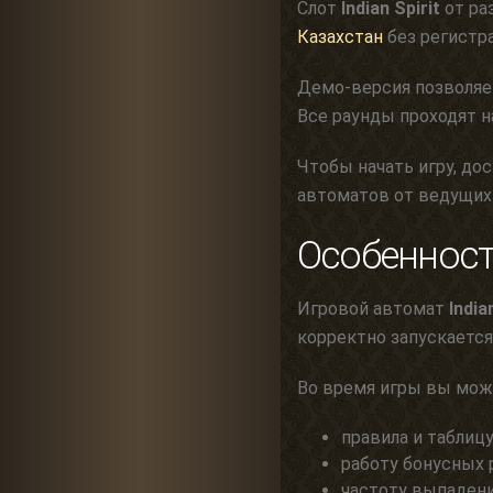
Слот
Indian Spirit
от ра
Казахстан
без регистра
Демо-версия позволяе
Все раунды проходят н
Чтобы начать игру, до
автоматов от ведущих 
Особенности
Игровой автомат
India
корректно запускается
Во время игры вы може
правила и таблиц
работу бонусных 
частоту выпаден