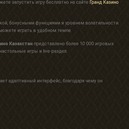
ете запустить игру бесплатно на сайте
Гранд Казино
кой, бонусными функциями и уровнем волатильности.
можете играть в удобном темпе.
зино Казахстан
представлено более 10 000 игровых
астольные игры и live-раздел.
ает адаптивный интерфейс, благодаря чему он