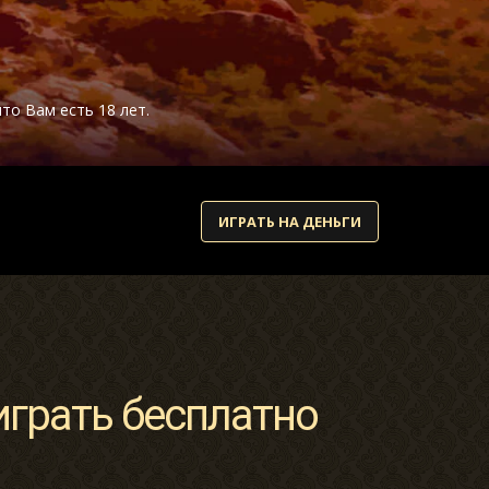
то Вам есть 18 лет.
ИГРАТЬ НА ДЕНЬГИ
 играть бесплатно