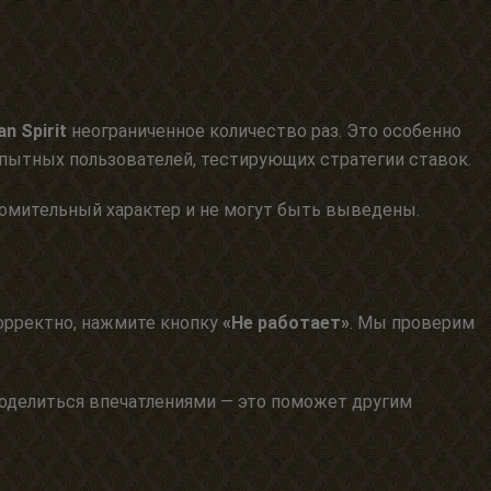
an Spirit
неограниченное количество раз. Это особенно
 опытных пользователей, тестирующих стратегии ставок.
омительный характер и не могут быть выведены.
орректно, нажмите кнопку
«Не работает»
. Мы проверим
оделиться впечатлениями — это поможет другим