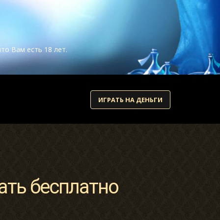
то Вам есть 18 лет.
ИГРАТЬ НА ДЕНЬГИ
рать бесплатно