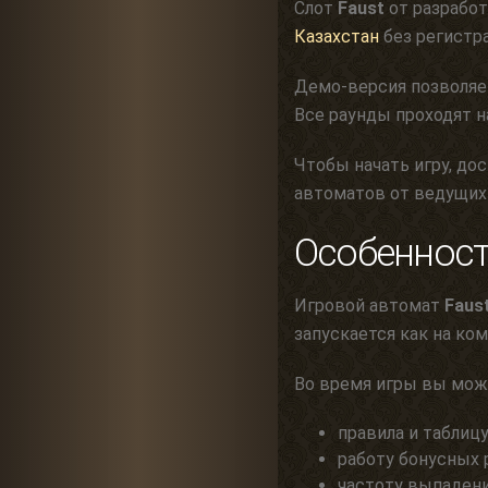
Слот
Faust
от разрабо
Казахстан
без регистра
Демо-версия позволяе
Все раунды проходят н
Чтобы начать игру, до
автоматов от ведущих 
Особенност
Игровой автомат
Faus
запускается как на ко
Во время игры вы може
правила и таблиц
работу бонусных 
частоту выпаден