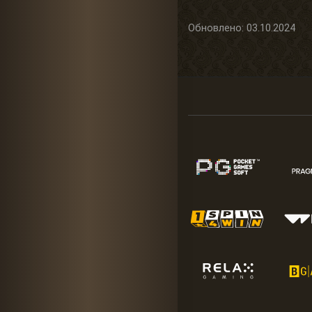
Обновлено:
03.10.2024