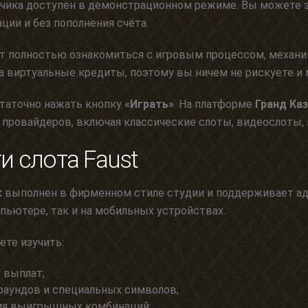
тчика
доступен в демонстрационном режиме. Вы можете за
ции и без пополнения счёта.
т полностью ознакомиться с игровым процессом, механи
а виртуальные кредиты, поэтому вы ничем не рискуете и 
статочно нажать кнопку
«Играть»
. На платформе
Гранд Ка
провайдеров, включая классические слоты, видеослоты, н
и слота Faust
t
выполнен в фирменном стиле студии
и поддерживает ад
мпьютере, так и на мобильных устройствах.
те изучить:
у выплат;
раундов и специальных символов;
ия выигрышных комбинаций;