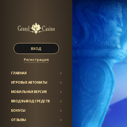
ВХОД
Регистрация
ГЛАВНАЯ
ИГРОВЫЕ АВТОМАТЫ
МОБИЛЬНАЯ ВЕРСИЯ
ВВОД ВЫВОД СРЕДСТВ
БОНУСЫ
ОТЗЫВЫ