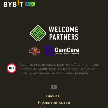
Азартные игры призваны развлекать. Помните, что вы
рискуете деньгами, когда делаете ставки. Не тратьте
больше, чем можете позволить себе проиграть.
Главная
Игровые автоматы