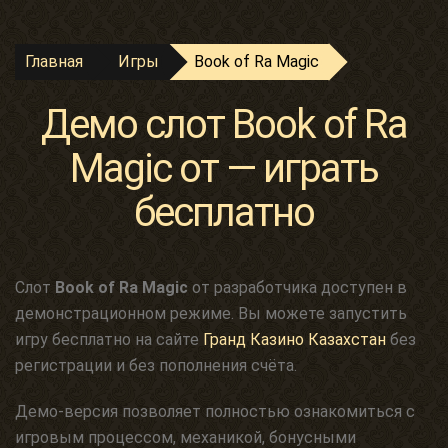
Главная
Игры
Book of Ra Magic
Демо слот Book of Ra
Magic от — играть
бесплатно
Слот
Book of Ra Magic
от разработчика
доступен в
демонстрационном режиме. Вы можете запустить
игру бесплатно на сайте
Гранд Казино Казахстан
без
регистрации и без пополнения счёта.
Демо-версия позволяет полностью ознакомиться с
игровым процессом, механикой, бонусными