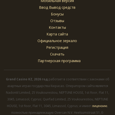
Мобильная версия
Ввод Вывод средств
Бонусы
Отзывы
Контакты
Карта сайта
Официальное зеркало
Регистрация
Скачать
Партнерская программа
Grand Casino KZ, 2026 год
работает в соответствии с законами об
азартных играх государства Кюрасао. Оператором сайта является
Nadontil Limited, 25 Voukourestiou, NEPTUNE HOUSE, 1st floor, Flat 11,
3045, Limassol, Cyprus; Quirfad Limited, 25 Voukourestiou, NEPTUNE
HOUSE, 1st floor, Flat 11, 3045, Limassol, Cyprus; и имеет
лицензию
,
полностью принадлежащую Overcan N.V. Heelsumstraat 51, E-