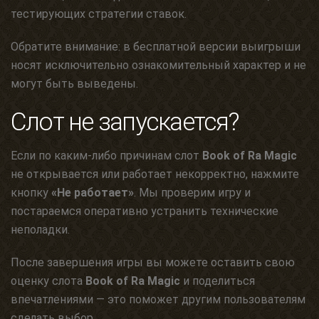
тестирующих стратегии ставок.
Обратите внимание: в бесплатной версии выигрыши
носят исключительно ознакомительный характер и не
могут быть выведены.
Слот не запускается?
Если по каким-либо причинам слот
Book of Ra Magic
не открывается или работает некорректно, нажмите
кнопку
«Не работает»
. Мы проверим игру и
постараемся оперативно устранить технические
неполадки.
После завершения игры вы можете оставить свою
оценку слота
Book of Ra Magic
и поделиться
впечатлениями — это поможет другим пользователям
сделать выбор.