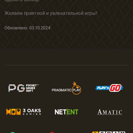
Желаем приятной и увлекательной игры!
Обновлено:
03.10.2024