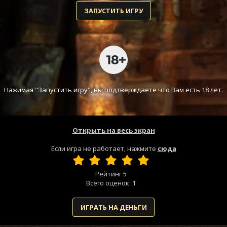
ЗАПУСТИТЬ ИГРУ
Нажимая "Запустить игру", вы подтверждаете что Вам есть 18 лет.
Открыть на весь экран
Если игра не работает, нажмите
сюда
Рейтинг
5
Всего оценок:
1
ИГРАТЬ НА ДЕНЬГИ