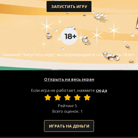
ЗАПУСТИТЬ ИГРУ
Нажимая "Запустить игру", вы подтверждаете что Вам есть 18 лет.
Открыть на весь экран
Если игра не работает, нажмите
сюда
Рейтинг
5
Всего оценок:
1
ИГРАТЬ НА ДЕНЬГИ