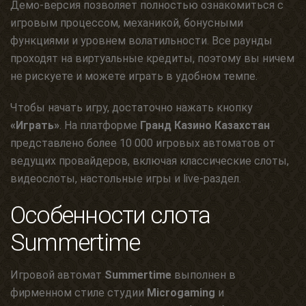
Демо-версия позволяет полностью ознакомиться с
игровым процессом, механикой, бонусными
функциями и уровнем волатильности. Все раунды
проходят на виртуальные кредиты, поэтому вы ничем
не рискуете и можете играть в удобном темпе.
Чтобы начать игру, достаточно нажать кнопку
«Играть»
. На платформе
Гранд Казино Казахстан
представлено более 10 000 игровых автоматов от
ведущих провайдеров, включая классические слоты,
видеослоты, настольные игры и live-раздел.
Особенности слота
Summertime
Игровой автомат
Summertime
выполнен в
фирменном стиле студии
Microgaming
и