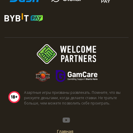
Азартные игры призваны развлекать. Помните, что вы
рискуете деньгами, когда делаете ставки. Не тратьте
больше, чем можете позволить себе проиграть.
Главная