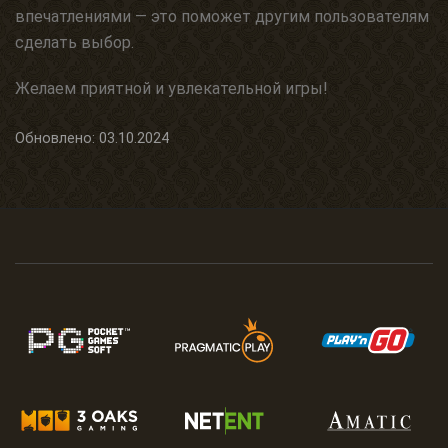
впечатлениями — это поможет другим пользователям
сделать выбор.
Желаем приятной и увлекательной игры!
Обновлено:
03.10.2024