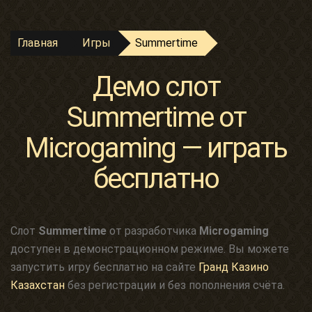
Главная
Игры
Summertime
Демо слот
Summertime от
Microgaming — играть
бесплатно
Слот
Summertime
от разработчика
Microgaming
доступен в демонстрационном режиме. Вы можете
запустить игру бесплатно на сайте
Гранд Казино
Казахстан
без регистрации и без пополнения счёта.