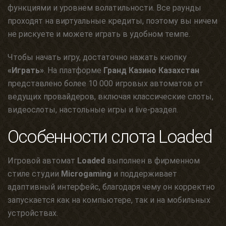
функциями и уровнем волатильности. Все раунды
проходят на виртуальные кредиты, поэтому вы ничем
не рискуете и можете играть в удобном темпе.
Чтобы начать игру, достаточно нажать кнопку
«Играть»
. На платформе
Гранд Казино Казахстан
представлено более 10 000 игровых автоматов от
ведущих провайдеров, включая классические слоты,
видеослоты, настольные игры и live-раздел.
Особенности слота Loaded
Игровой автомат
Loaded
выполнен в фирменном
стиле студии
Microgaming
и поддерживает
адаптивный интерфейс, благодаря чему он корректно
запускается как на компьютере, так и на мобильных
устройствах.