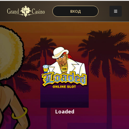
ВХОД
Loaded