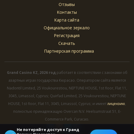
Отзывы
Контакты
Карта сайта
Официальное зеркало
Регистрация
Скачать
Партнерская программа
Grand Casino KZ, 2026 год
работает в соответствии с законами об
азартных играх государства Кюрасао. Оператором сайта является
Nadontil Limited, 25 Voukourestiou, NEPTUNE HOUSE, 1st floor, Flat 11,
3045, Limassol, Cyprus; Quirfad Limited, 25 Voukourestiou, NEPTUNE
HOUSE, 1st floor, Flat 11, 3045, Limassol, Cyprus; и имеет
лицензию
,
полностью принадлежащую Overcan N.V. Heelsumstraat 51, E-
Commerce Park, Curacao.
Не потеряйте доступ к Гранд