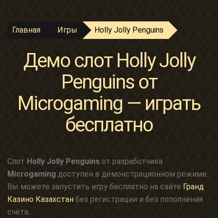
Главная
Игры
Holly Jolly Penguins
Демо слот Holly Jolly
Penguins от
Microgaming — играть
бесплатно
Слот
Holly Jolly Penguins
от разработчика
Microgaming
доступен в демонстрационном режиме.
Вы можете запустить игру бесплатно на сайте
Гранд
Казино Казахстан
без регистрации и без пополнения
счёта.