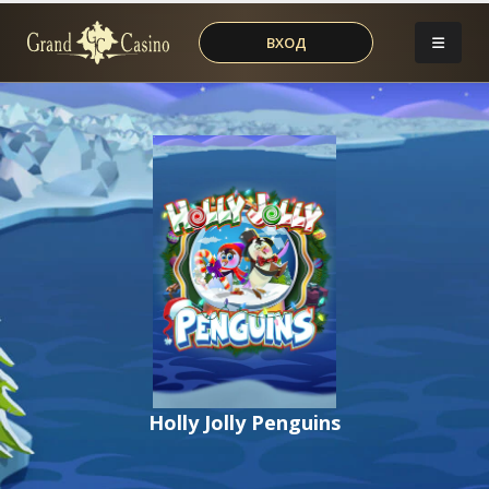
ВХОД
Holly Jolly Penguins