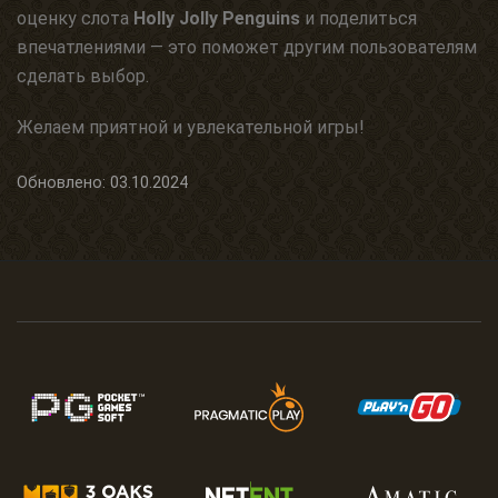
оценку слота
Holly Jolly Penguins
и поделиться
впечатлениями — это поможет другим пользователям
сделать выбор.
Желаем приятной и увлекательной игры!
Обновлено:
03.10.2024