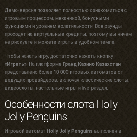
Демо-версия позволяет полностью ознакомиться с
игровым процессом, механикой, бонусными
функциями и уровнем волатильности. Все раунды
проходят на виртуальные кредиты, поэтому вы ничем
не рискуете и можете играть в удобном темпе.
Чтобы начать игру, достаточно нажать кнопку
«Играть»
. На платформе
Гранд Казино Казахстан
представлено более 10 000 игровых автоматов от
ведущих провайдеров, включая классические слоты,
видеослоты, настольные игры и live-раздел.
Особенности слота Holly
Jolly Penguins
Игровой автомат
Holly Jolly Penguins
выполнен в