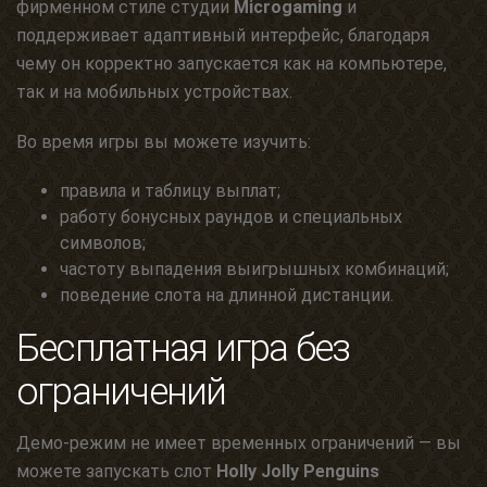
фирменном стиле студии
Microgaming
и
поддерживает адаптивный интерфейс, благодаря
чему он корректно запускается как на компьютере,
так и на мобильных устройствах.
Во время игры вы можете изучить:
правила и таблицу выплат;
работу бонусных раундов и специальных
символов;
частоту выпадения выигрышных комбинаций;
поведение слота на длинной дистанции.
Бесплатная игра без
ограничений
Демо-режим не имеет временных ограничений — вы
можете запускать слот
Holly Jolly Penguins