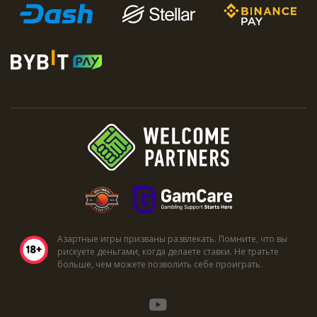
Азартные игры призваны развлекать. Помните, что вы
рискуете деньгами, когда делаете ставки. Не тратьте
больше, чем можете позволить себе проиграть.