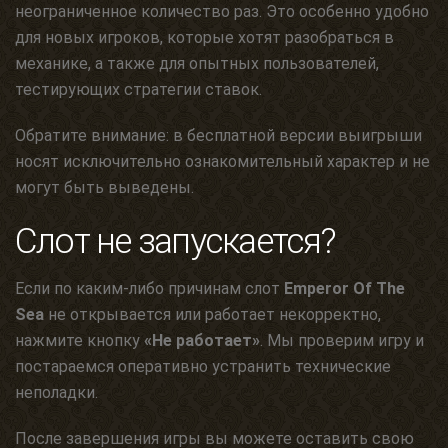
неограниченное количество раз. Это особенно удобно
для новых игроков, которые хотят разобраться в
механике, а также для опытных пользователей,
тестирующих стратегии ставок.
Обратите внимание: в бесплатной версии выигрыши
носят исключительно ознакомительный характер и не
могут быть выведены.
Слот не запускается?
Если по каким-либо причинам слот
Emperor Of The
Sea
не открывается или работает некорректно,
нажмите кнопку
«Не работает»
. Мы проверим игру и
постараемся оперативно устранить технические
неполадки.
После завершения игры вы можете оставить свою