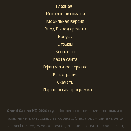
Главная
Игровые автоматы
Мобильная версия
Ввод Вывод средств
Бонусы
Отзывы
Контакты
Карта сайта
Официальное зеркало
Регистрация
Скачать
Партнерская программа
Grand Casino KZ, 2026 год
работает в соответствии с законами об
азартных играх государства Кюрасао. Оператором сайта является
Nadontil Limited, 25 Voukourestiou, NEPTUNE HOUSE, 1st floor, Flat 11,