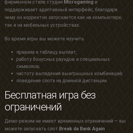
фирменном стиле студии
Microgaming
и
поддерживает адаптивный интерфейс, благодаря
чему он корректно запускается как на компьютере,
так и на мобильных устройствах.
Во время игры вы можете изучить:
правила и таблицу выплат;
работу бонусных раундов и специальных
символов;
частоту выпадения выигрышных комбинаций;
поведение слота на длинной дистанции.
Бесплатная игра без
ограничений
Демо-режим не имеет временных ограничений — вы
можете запускать слот
Break da Bank Again