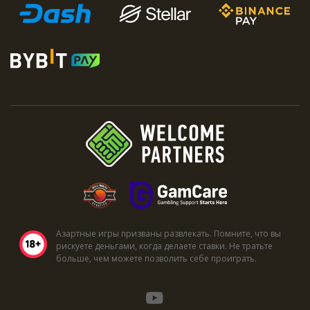
Азартные игры призваны развлекать. Помните, что вы
рискуете деньгами, когда делаете ставки. Не тратьте
больше, чем можете позволить себе проиграть.