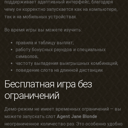
поддерживает адаптивный интерфейс, благодаря
чему он корректно запускается как на компьютере,
так и на мобильных устройствах.
Во время игры вы можете изучить:
правила и таблицу выплат;
работу бонусных раундов и специальных
символов;
частоту выпадения выигрышных комбинаций;
поведение слота на длинной дистанции.
Бесплатная игра без
ограничений
Демо-режим не имеет временных ограничений — вы
можете запускать слот
Agent Jane Blonde
неограниченное количество раз. Это особенно удобно