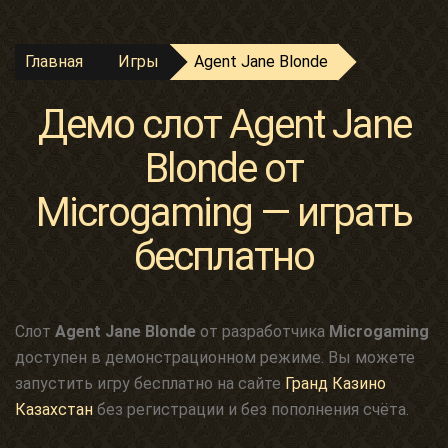
Главная
Игры
Agent Jane Blonde
Демо слот Agent Jane
Blonde от
Microgaming — играть
бесплатно
Слот
Agent Jane Blonde
от разработчика
Microgaming
доступен в демонстрационном режиме. Вы можете
запустить игру бесплатно на сайте
Гранд Казино
Казахстан
без регистрации и без пополнения счёта.