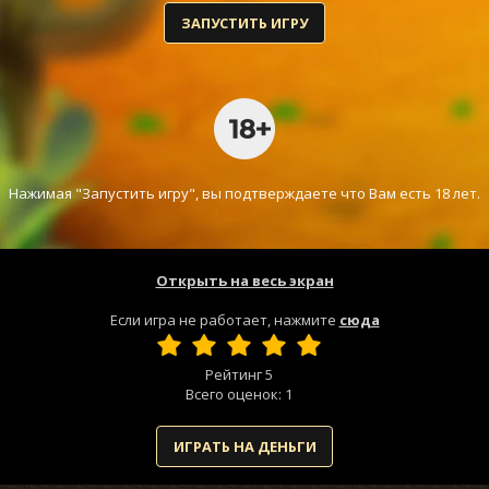
ЗАПУСТИТЬ ИГРУ
Нажимая "Запустить игру", вы подтверждаете что Вам есть 18 лет.
Открыть на весь экран
Если игра не работает, нажмите
сюда
Рейтинг
5
Всего оценок:
1
ИГРАТЬ НА ДЕНЬГИ