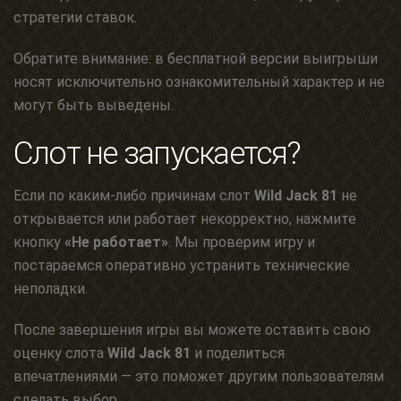
стратегии ставок.
Обратите внимание: в бесплатной версии выигрыши
носят исключительно ознакомительный характер и не
могут быть выведены.
Слот не запускается?
Если по каким-либо причинам слот
Wild Jack 81
не
открывается или работает некорректно, нажмите
кнопку
«Не работает»
. Мы проверим игру и
постараемся оперативно устранить технические
неполадки.
После завершения игры вы можете оставить свою
оценку слота
Wild Jack 81
и поделиться
впечатлениями — это поможет другим пользователям
сделать выбор.