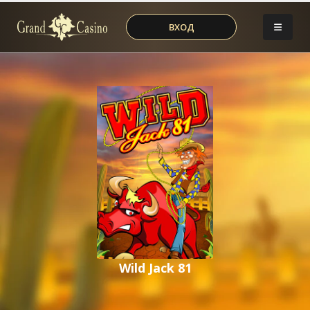
ВХОД
Wild Jack 81