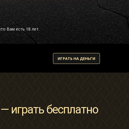
то Вам есть 18 лет.
ИГРАТЬ НА ДЕНЬГИ
n — играть бесплатно