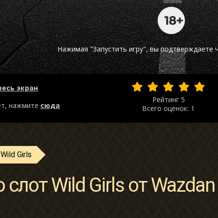
Нажимая "Запустить игру", вы подтверждаете ч
весь экран
Рейтинг
5
ет, нажмите
сюда
Всего оценок:
1
Wild Girls
 слот Wild Girls от Wazda