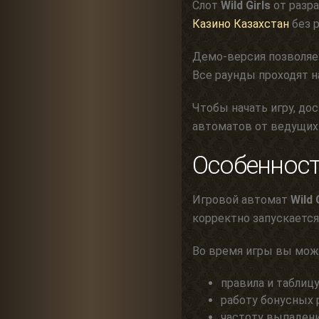
Слот
Wild Girls
от разр
Казино Казахстан
без р
Демо-версия позволяе
Все раунды проходят н
Чтобы начать игру, до
автоматов от ведущих 
Особенности
Игровой автомат
Wild 
корректно запускается
Во время игры вы може
правила и таблиц
работу бонусных 
частоту выпаден