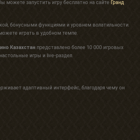
ы можете запустить игру бесплатно на сайте
Гранд
кой, бонусными функциями и уровнем волатильности.
можете играть в удобном темпе.
зино Казахстан
представлено более 10 000 игровых
астольные игры и live-раздел.
рживает адаптивный интерфейс, благодаря чему он