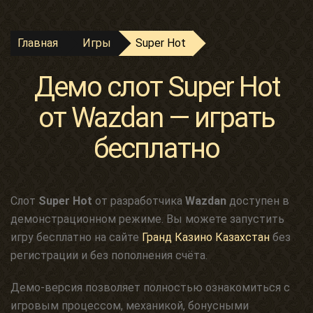
Главная
Игры
Super Hot
Демо слот Super Hot
от Wazdan — играть
бесплатно
Слот
Super Hot
от разработчика
Wazdan
доступен в
демонстрационном режиме. Вы можете запустить
игру бесплатно на сайте
Гранд Казино Казахстан
без
регистрации и без пополнения счёта.
Демо-версия позволяет полностью ознакомиться с
игровым процессом, механикой, бонусными