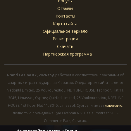
Бонусы
Отзывы
Контакты
Карта сайта
Официальное зеркало
Регистрация
Скачать
Партнерская программа
Grand Casino KZ, 2026 год
работает в соответствии с законами об
азартных играх государства Кюрасао. Оператором сайта является
Nadontil Limited, 25 Voukourestiou, NEPTUNE HOUSE, 1st floor, Flat 11,
3045, Limassol, Cyprus; Quirfad Limited, 25 Voukourestiou, NEPTUNE
HOUSE, 1st floor, Flat 11, 3045, Limassol, Cyprus; и имеет
лицензию
,
полностью принадлежащую Overcan N.V. Heelsumstraat 51, E-
Commerce Park, Curacao.
Не потеряйте доступ к Гранд