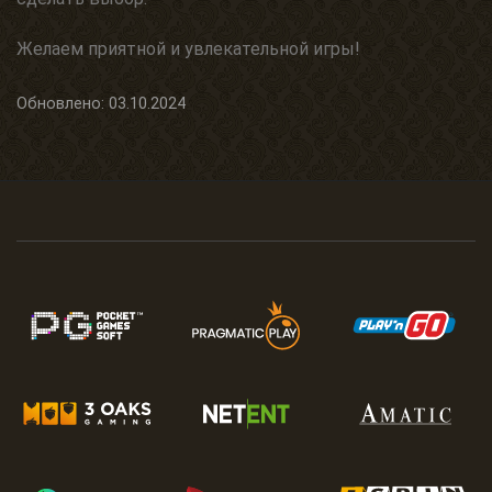
Желаем приятной и увлекательной игры!
Обновлено:
03.10.2024