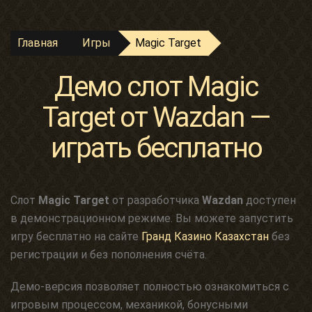
Главная
Игры
Magic Target
Демо слот Magic
Target от Wazdan —
играть бесплатно
Слот
Magic Target
от разработчика
Wazdan
доступен
в демонстрационном режиме. Вы можете запустить
игру бесплатно на сайте
Гранд Казино Казахстан
без
регистрации и без пополнения счёта.
Демо-версия позволяет полностью ознакомиться с
игровым процессом, механикой, бонусными