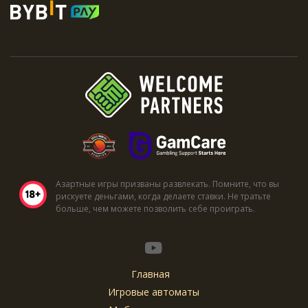
Азартные игры призваны развлекать. Помните, что вы
рискуете деньгами, когда делаете ставки. Не тратьте
больше, чем можете позволить себе проиграть.
Главная
Игровые автоматы