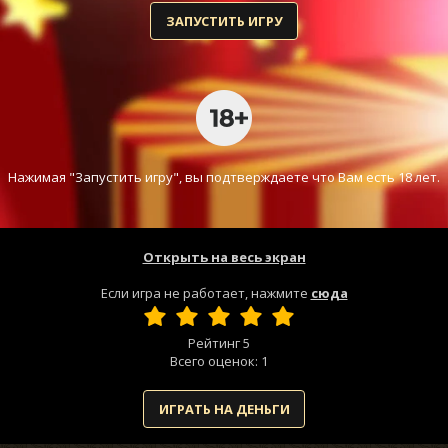
ЗАПУСТИТЬ ИГРУ
Нажимая "Запустить игру", вы подтверждаете что Вам есть 18 лет.
Открыть на весь экран
Если игра не работает, нажмите
сюда
Рейтинг
5
Всего оценок:
1
ИГРАТЬ НА ДЕНЬГИ