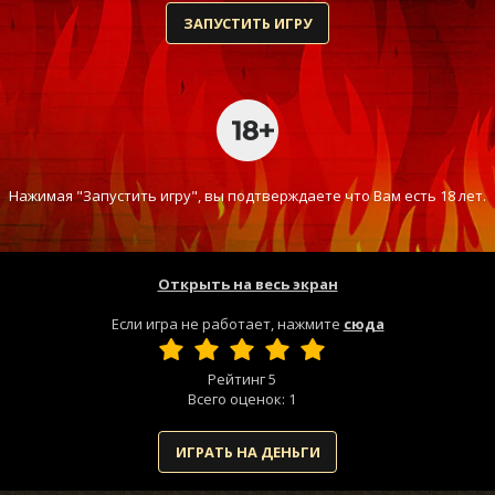
ЗАПУСТИТЬ ИГРУ
Нажимая "Запустить игру", вы подтверждаете что Вам есть 18 лет.
Открыть на весь экран
Если игра не работает, нажмите
сюда
Рейтинг
5
Всего оценок:
1
ИГРАТЬ НА ДЕНЬГИ