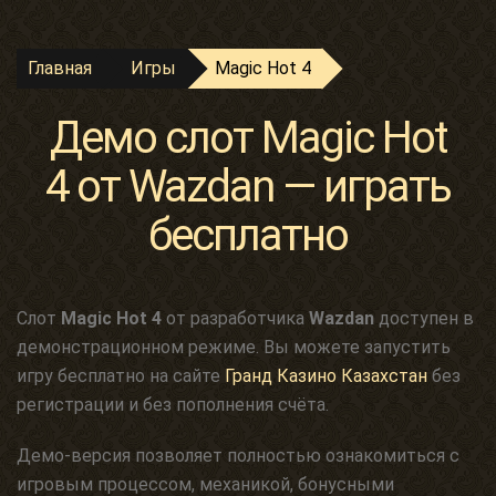
Главная
Игры
Magic Hot 4
Демо слот Magic Hot
4 от Wazdan — играть
бесплатно
Слот
Magic Hot 4
от разработчика
Wazdan
доступен в
демонстрационном режиме. Вы можете запустить
игру бесплатно на сайте
Гранд Казино Казахстан
без
регистрации и без пополнения счёта.
Демо-версия позволяет полностью ознакомиться с
игровым процессом, механикой, бонусными