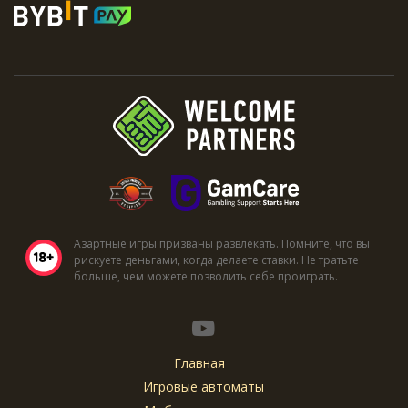
Азартные игры призваны развлекать. Помните, что вы
рискуете деньгами, когда делаете ставки. Не тратьте
больше, чем можете позволить себе проиграть.
Главная
Игровые автоматы