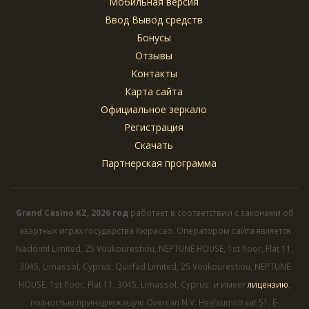
Мобильная версия
Ввод Вывод средств
Бонусы
Отзывы
Контакты
Карта сайта
Официальное зеркало
Регистрация
Скачать
Партнерская программа
Grand Casino KZ, 2026 год
работает в соответствии с законами об
азартных играх государства Кюрасао. Оператором сайта является
Nadontil Limited, 25 Voukourestiou, NEPTUNE HOUSE, 1st floor, Flat 11,
3045, Limassol, Cyprus; Quirfad Limited, 25 Voukourestiou, NEPTUNE
HOUSE, 1st floor, Flat 11, 3045, Limassol, Cyprus; и имеет
лицензию
,
полностью принадлежащую Overcan N.V. Heelsumstraat 51, E-