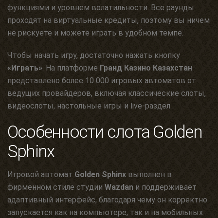
функциями и уровнем волатильности. Все раунды
проходят на виртуальные кредиты, поэтому вы ничем
не рискуете и можете играть в удобном темпе.
Чтобы начать игру, достаточно нажать кнопку
«Играть»
. На платформе
Гранд Казино Казахстан
представлено более 10 000 игровых автоматов от
ведущих провайдеров, включая классические слоты,
видеослоты, настольные игры и live-раздел.
Особенности слота Golden
Sphinx
Игровой автомат
Golden Sphinx
выполнен в
фирменном стиле студии
Wazdan
и поддерживает
адаптивный интерфейс, благодаря чему он корректно
запускается как на компьютере, так и на мобильных