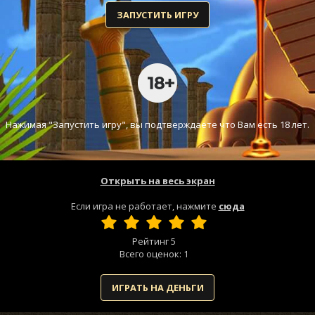
ЗАПУСТИТЬ ИГРУ
Нажимая "Запустить игру", вы подтверждаете что Вам есть 18 лет.
Открыть на весь экран
Если игра не работает, нажмите
сюда
Рейтинг
5
Всего оценок:
1
ИГРАТЬ НА ДЕНЬГИ