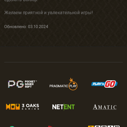
Желаем приятной и увлекательной игры!
Обновлено:
03.10.2024