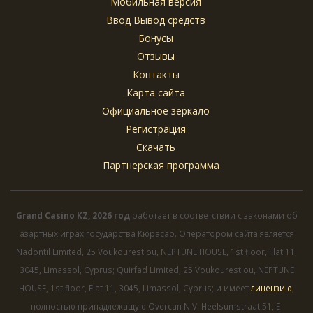
Мобильная версия
Ввод Вывод средств
Бонусы
Отзывы
Контакты
Карта сайта
Официальное зеркало
Регистрация
Скачать
Партнерская программа
Grand Casino KZ, 2026 год
работает в соответствии с законами об
азартных играх государства Кюрасао. Оператором сайта является
Nadontil Limited, 25 Voukourestiou, NEPTUNE HOUSE, 1st floor, Flat 11,
3045, Limassol, Cyprus; Quirfad Limited, 25 Voukourestiou, NEPTUNE
HOUSE, 1st floor, Flat 11, 3045, Limassol, Cyprus; и имеет
лицензию
,
полностью принадлежащую Overcan N.V. Heelsumstraat 51, E-